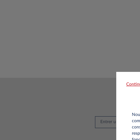
Contin
Rec
Nous
comm
cons
resp
fonc