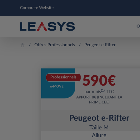
Corporate Website
O
Offres Professionnels
Peugeot e-Rifter
590
€
Professionnels
e-MOVE
(1)
par mois
TTC
APPORT
0€ (INCLUANT LA
PRIME CEE)
Peugeot e-Rifter
Taille M
Allure