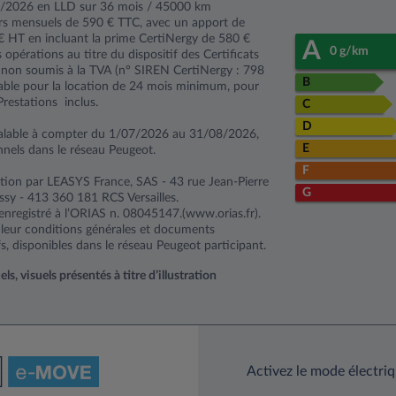
7/2026 en LLD sur 36 mois / 45000 km
rs mensuels de 590 € TTC, avec un apport de
€ HT en incluant la prime CertiNergy de 580 €
A
0 g/km
 opérations au titre du dispositif des Certificats
 non soumis à la TVA (n° SIREN CertiNergy : 798
B
able pour la location de 24 mois minimum, pour
restations inclus.
C
D
alable à compter du 1/07/2026 au 31/08/2026,
E
nnels dans le réseau Peugeot.
F
tion par LEASYS France, SAS - 43 rue Jean-Pierre
G
y - 413 360 181 RCS Versailles.
enregistré à l’ORIAS n. 08045147.(www.orias.fr).
r leur conditions générales et documents
s, disponibles dans le réseau Peugeot participant.
, visuels présentés à titre d’illustration
Activez le mode électri