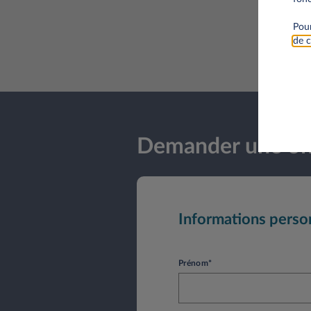
Pour
de c
Demander une off
Informations perso
Prénom*