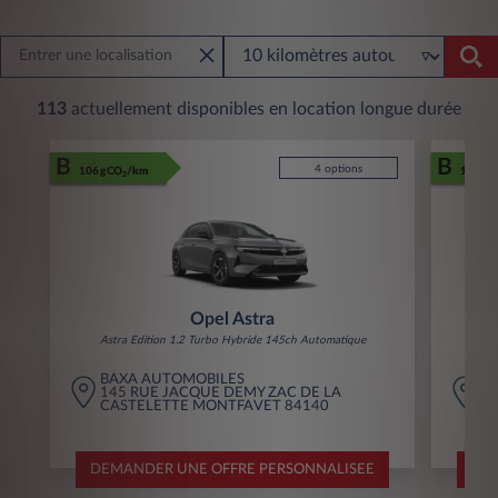
113
actuellement disponibles en location longue durée
B
B
4 options
106 gCO
/km
106 gC
2
Opel Astra
Astra Edition 1.2 Turbo Hybride 145ch Automatique
Ast
BAXA AUTOMOBILES
J
145 RUE JACQUE DEMY ZAC DE LA
1
CASTELETTE MONTFAVET 84140
M
DEMANDER UNE OFFRE PERSONNALISEE
DEM