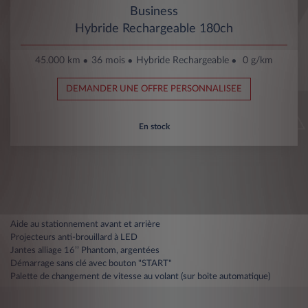
Business
Hybride Rechargeable 180ch
45.000 km
36 mois
Hybride Rechargeable
0 g/km
DEMANDER UNE OFFRE PERSONNALISEE
En stock
Aide au stationnement avant et arrière
Projecteurs anti-brouillard à LED
Jantes alliage 16’’ Phantom, argentées
Démarrage sans clé avec bouton "START"
Palette de changement de vitesse au volant (sur boite automatique)