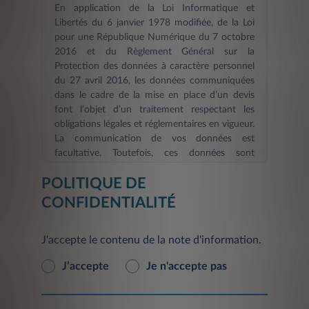
En application de la Loi Informatique et
Libertés du 6 janvier 1978 modifiée, de la Loi
pour une République Numérique du 7 octobre
2016 et du Règlement Général sur la
Protection des données à caractère personnel
du 27 avril 2016, les données communiquées
dans le cadre de la mise en place d’un devis
font l’objet d’un traitement respectant les
obligations légales et réglementaires en vigueur.
La communication de vos données est
facultative. Toutefois, ces données sont
nécessaires dans le cadre d’une demande
POLITIQUE DE
d’information et/ou de devis en ligne. La durée
de validité des informations fournies est de six
CONFIDENTIALITÉ
mois
. Les informations indispensables à
LEASYS FRANCE, afin de répondre à votre
J'accepte le contenu de la note d'information.
demande d’information et/ou constituer votre
devis et de procéder aux mises à jour, sont
J’accepte
Je n'accepte pas
signalées par un astérisque. En l’absence de ces
informations, le Service demandé ne pourra
pas être pris en compte et vous ne pourrez pas