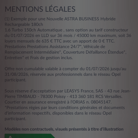
MENTIONS LÉGALES
(1) Exemple pour une Nouvelle ASTRA BUSINESS Hybride
Rechargeable 180ch
1.6 Turbo 150ch Automatique , sans option au tarif constructeur
du 01/07/2026 en LLD sur 36 mois / 45000 km maximum, soit 36
loyers mensuels de 635 € TTC avec un apport de 0 € TTC.
Prestations Prestations Assistance 24/7*, Véhicule de
Remplacement Intermédiaire*, Couverture Défaillance Étendue*,
Entretien* et Frais de gestion inclus.
Offre non cumulable valable à compter du 01/07/2026 jusqu'au
31/08/2026, réservée aux professionnels dans le réseau Opel
participant.
Sous réserve d’acceptation par LEASYS France, SAS - 43 rue Jean-
Pierre TIMBAUD - 78300 Poissy - 413 360 181 RCS Versailles.
Courtier en assurance enregistré à l’ORIAS n. 08045147.
*Prestations régies par leurs conditions générales et documents
d'information respectifs, disponibles dans le réseau Opel
participant.
Modèles non contractuels, visuels présentés à titre d’illustration