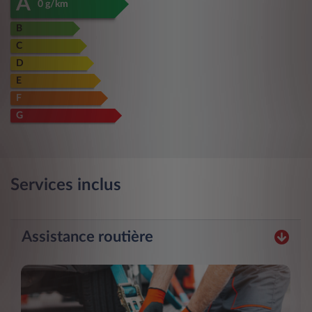
A
0 g/km
B
C
D
E
F
G
Services inclus
Assistance routière