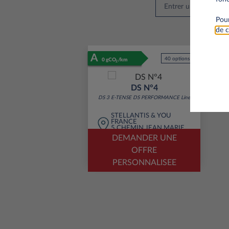
Pour
de c
A
40 options
0 gCO
/km
2
DS N°4
DS 3 E-TENSE DS PERFORMANCE Line
STELLANTIS & YOU
FRANCE
5 CHEMIN JEAN MARIE
VIANNEY ECULLY 69130
DEMANDER UNE
OFFRE
PERSONNALISEE