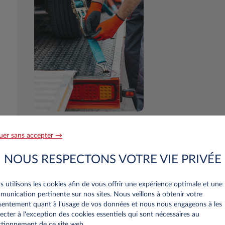
uer sans accepter →
NOUS RESPECTONS VOTRE VIE PRIVÉE
 utilisons les cookies afin de vous offrir une expérience optimale et une
hercher un véhicule autour de 
unication pertinente sur nos sites. Nous veillons à obtenir votre
entement quant à l’usage de vos données et nous nous engageons à les
ecter à l'exception des cookies essentiels qui sont nécessaires au
tionnement de ce site web..