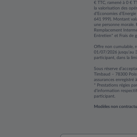
€ TTC, ramené à 0 € TT
la valorisation des opér
d’Economies d’Energie
641 999). Montant val
une personne morale. P
Remplacement Interméd
Entretien* et Frais de g
Offre non cumulable, r
01/07/2026 jusqu’au 
participant, dans la lim
Sous réserve d’accepta
Timbaud – 78300 Poiss
assurances enregistré 
* Prestations régies p
d'information respecti
participant.
Modèles non contractuels