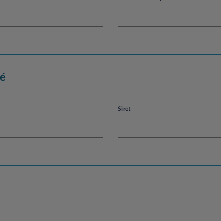
té
Siret