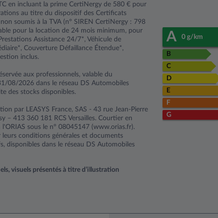
C en incluant la prime CertiNergy de 580 € pour
ations au titre du dispositif des Certificats
 non soumis à la TVA (n° SIREN CertiNergy : 798
able pour la location de 24 mois minimum, pour
A
0 g/km
restations Assistance 24/7*, Véhicule de
iaire*, Couverture Défaillance Étendue*,
B
estion inclus.
C
éservée aux professionnels, valable du
D
31/08/2026 dans le réseau DS Automobiles
E
ite des stocks disponibles.
F
tion par LEASYS France, SAS - 43 rue Jean-Pierre
G
y – 413 360 181 RCS Versailles. Courtier en
à l'ORIAS sous le n° 08045147 (www.orias.fr).
ar leurs conditions générales et documents
fs, disponibles dans le réseau DS Automobiles
, visuels présentés à titre d’illustration