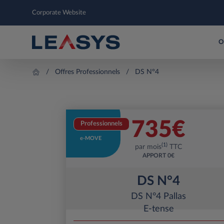
Corporate Website
O
Offres Professionnels
DS N°4
735
€
Professionnels
e-MOVE
(1)
par mois
TTC
APPORT
0€
DS N°4
DS N°4 Pallas
E-tense