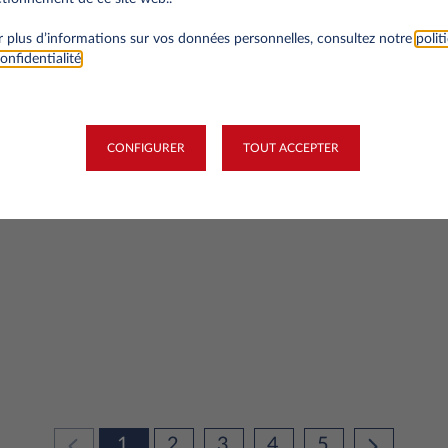
 plus d’informations sur vos données personnelles, consultez notre
polit
onfidentialité
.
69
actuellement disponibles en location longue durée
CONFIGURER
TOUT ACCEPTER
1
2
3
4
5