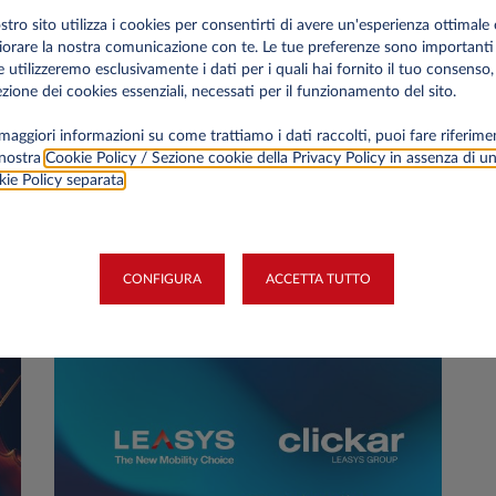
08 Apr 2024
22
ostro sito utilizza i cookies per consentirti di avere un'esperienza ottimale 
Leasys è partner della decima
L
iorare la nostra comunicazione con te. Le tue preferenze sono importanti
edizione del “Fleet Motor Day”
“
e utilizzeremo esclusivamente i dati per i quali hai fornito il tuo consenso,
zione dei cookies essenziali, necessati per il funzionamento del sito.
Il 10 e l’11 aprile si svolgerà la decima edizione
Le
“Fleet Motor Day 2024”, l'evento dedicato ai Fleet
“F
maggiori informazioni su come trattiamo i dati raccolti, puoi fare riferime
 nostra
Cookie Policy / Sezione cookie della Privacy Policy in assenza di u
e Mobility Manager organizzato da Fleet
Fl
ie Policy separata
.
Magazine, con la collaborazione di Top Thousand
e il patrocinio di Aniasa e Unrae.
EVENTI
CONFIGURA
ACCETTA TUTTO