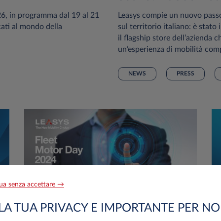
6, in programma dal 19 al 21
Leasys compie un nuovo passo 
cati al mondo della
sul territorio italiano: è stat
il flagship store dell’azienda c
un’esperienza di mobilità comp
NEWS
PRESS
ua senza accettare →
LA TUA PRIVACY E IMPORTANTE PER NO