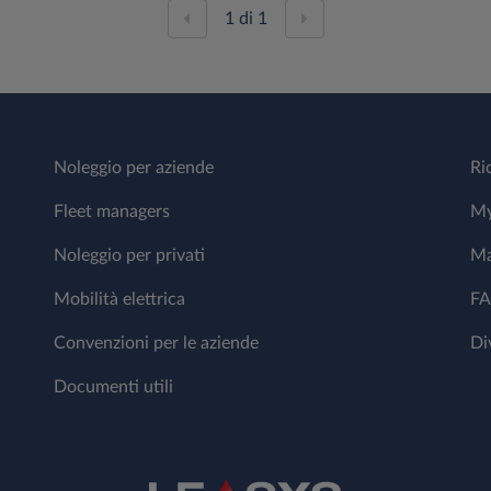
1
di
1
Noleggio per aziende
Ri
Fleet managers
My
Noleggio per privati
Ma
Mobilità elettrica
F
Convenzioni per le aziende
Di
Documenti utili