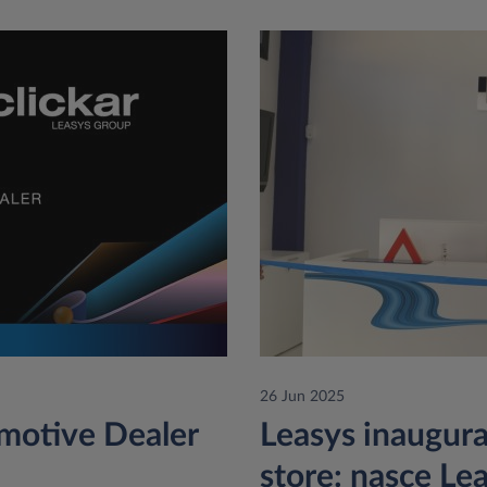
26 Jun 2025
omotive Dealer
Leasys inaugura 
store: nasce Le