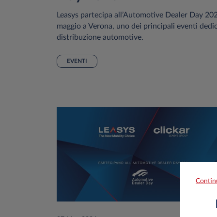
Leasys partecipa all’Automotive Dealer Day 202
maggio a Verona, uno dei principali eventi dedi
distribuzione automotive.
EVENTI
Contin