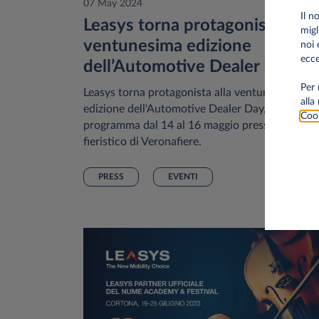
07 May 2024
Il n
Leasys torna protagonista alla
migl
ventunesima edizione
noi 
ecce
dell’Automotive Dealer Day
Per 
Leasys torna protagonista alla ventunesima
alla
edizione dell'Automotive Dealer Day, in
Cook
programma dal 14 al 16 maggio presso il polo
fieristico di Veronafiere.
PRESS
EVENTI