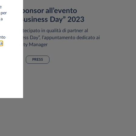
 Sep 2023
e
easys sponsor all’evento
 per
Fleet&Business Day” 2023
 a
asys ha partecipato in qualità di partner al
leet&Business Day”, l’appuntamento dedicato ai
nto
na
eet e Mobility Manager
EVENTI
PRESS