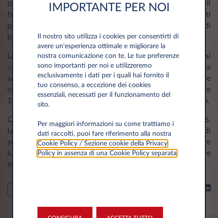
partecipanti di sperimentare in tempo reale il
IMPORTANTE PER NOI
funzionamento del marketplace offrendo ai professionisti
presenti un accesso diretto e immediato a opportunità di
Il nostro sito utilizza i cookies per consentirti di
business.
avere un'esperienza ottimale e migliorare la
La prima asta avrà inizio alle ore 18:00 del 18 maggio e si
nostra comunicazione con te. Le tue preferenze
sono importanti per noi e utilizzeremo
concluderà alle ore 16:00 del giorno successivo; seguirà la
esclusivamente i dati per i quali hai fornito il
seconda asta alle ore 18:00 del 19 maggio con chiusura alle
tuo consenso, a eccezione dei cookies
ore 16:00 del 20 maggio; l’ultimo lancio partirà alle ore
essenziali, necessati per il funzionamento del
18:00 di giorno 20 e terminerà alle ore 16:00 del 21 maggio.
sito.
Con la partecipazione all’Automotive Dealer Day 2026,
Per maggiori informazioni su come trattiamo i
Leasys conferma il proprio impegno nello sviluppo di
dati raccolti, puoi fare riferimento alla nostra
soluzioni integrate e digitali, in grado di generare valore
Cookie Policy / Sezione cookie della Privacy
lungo tutta la filiera della mobilità e rispondere alle nuove
Policy in assenza di una Cookie Policy separata
.
esigenze del mercato.
Condividi su
EVENTI
CONFIGURA
ACCETTA TUTTO