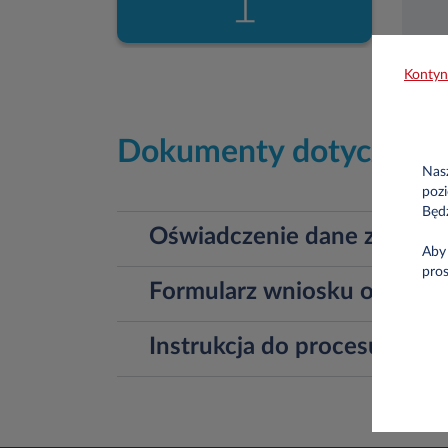
Kontyn
Dokumenty dotyczące p
Nasz
pozi
Będ
Oświadczenie dane z dowod
Aby 
pro
Formularz wniosku o cesję
Instrukcja do procesu cesj