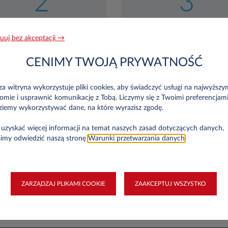
uuj bez akceptacji →
CENIMY TWOJĄ PRYWATNOŚĆ
rzejęcia umowy leasingu
a witryna wykorzystuje pliki cookies, aby świadczyć usługi na najwyższy
omie i usprawnić komunikację z Tobą. Liczymy się z Twoimi preferencjami
ziemy wykorzystywać dane, na które wyrazisz zgodę.
u osobistego leasing
uzyskać więcej informacji na temat naszych zasad dotyczących danych,
simy odwiedzić naszą stronę
Warunki przetwarzania danych
.
 umowy leasingu
i umowy leasingu
ZARZĄDZAJ PLIKAMI COOKIE
ZAAKCEPTUJ WSZYSTKO