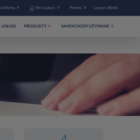
fa klienta
My-Leasys
Pomoc
Leasys World
USŁUGI
PRODUKTY
SAMOCHODY UŻYWANE