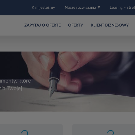
Kim jesteśmy
Nasze rozwiązania
Leasing – stre
ZAPYTAJ O OFERTĘ
OFERTY
KLIENT BIZNESOWY
umenty, które
ia Twojej