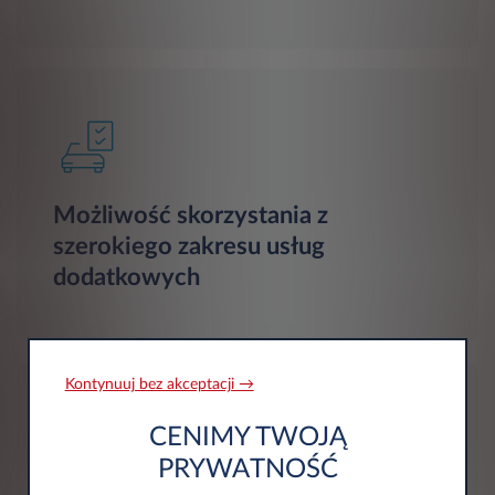
Możliwość skorzystania z
szerokiego zakresu usług
dodatkowych
Kontynuuj bez akceptacji →
CENIMY TWOJĄ
PRYWATNOŚĆ