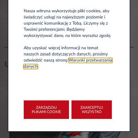
Spersonalizowana oferta dla klienta
Nasza witryna wykorzystuje pliki cookies, aby
świadczyć usługi na najwyższym poziomie i
usprawnić komunikację z Tobą. Liczymy się z
Twoimi preferencjami. Będziemy
wykorzystywać dane, na które wyrazisz zgodę.
Aby uzyskać więcej informacji na temat
naszych zasad dotyczących danych, prosimy
odwiedzić naszą stronę
Warunki przetwarzania
Usługi zawarte w racie
danych
.
Assistance
ZARZĄDZAJ
ZAAKCEPTUJ
PLIKAMI COOKIE
WSZYSTKO