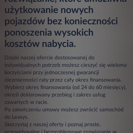
użytkowanie nowych
pojazdów bez konieczności
ponoszenia wysokich
kosztów nabycia.
Dzięki naszej ofercie dostosowanej do
indywidualnych potrzeb możesz cieszyć się wieloma
korzyściami przy jednoczesnej gwarancji
niezmienności raty przez cały okres finansowania.
Wybierz okres finansowania (od 24 do 60 miesięcy),
określ deklarowany przebieg i zakres usług
zawartych w racie.
Po zakończeniu umowy możesz zwrócić samochód
do Leasys.
Skorzystaj z naszej oferty i poznaj proste,
przewidywalne i bezproblemowe rozwiązanie w