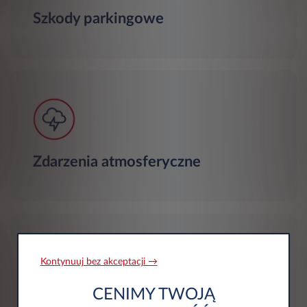
Szkody parkingowe
Zdarzenia atmosferyczne
Kontynuuj bez akceptacji →
CENIMY TWOJĄ
Szyby