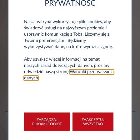
PRYWATNOŚĆ
Nasza witryna wykorzystuje pliki cookies, aby
świadczyć usługi na najwyższym poziomie i
usprawnić komunikację z Tobą. Liczymy się z
Twoimi preferencjami. Będziemy
wykorzystywać dane, na które wyrazisz zgodę.
Aby uzyskać więcej informacji na temat
Zderzenie z przeszkodą
naszych zasad dotyczących danych, prosimy
odwiedzić naszą stronę
Warunki przetwarzania
danych
.
ZARZĄDZAJ
ZAAKCEPTUJ
ONLINE
PLIKAMI COOKIE
WSZYSTKO
Wypełnij formularz