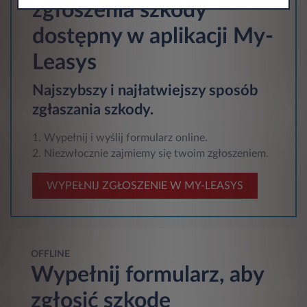
zgłoszenia szkody
dostępny w aplikacji My-
Leasys
Najszybszy i najłatwiejszy sposób
zgłaszania szkody.
1. Wypełnij i wyślij formularz online.
2. Niezwłocznie zajmiemy się twoim zgłoszeniem.
WYPEŁNIJ ZGŁOSZENIE W MY-LEASYS
OFFLINE
Wypełnij formularz, aby
zgłosić szkodę