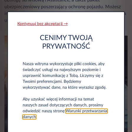
obsługę serwisową i Assistance, a także pakiet
ubezpieczeniowy poszerzający ochronę pojazdu. Możesz
indywidualnie dobrać elementy oferty, które pozwolą Ci na
użytkowanie samochodu - w stałej miesięcznej racie.
Kontynuuj bez akceptacji →
CENIMY TWOJĄ
PRYWATNOŚĆ
Nasza witryna wykorzystuje pliki cookies, aby
świadczyć usługi na najwyższym poziomie i
usprawnić komunikację z Tobą. Liczymy się z
Twoimi preferencjami. Będziemy
wykorzystywać dane, na które wyrazisz zgodę.
Aby uzyskać więcej informacji na temat
naszych zasad dotyczących danych, prosimy
odwiedzić naszą stronę
Warunki przetwarzania
danych
.