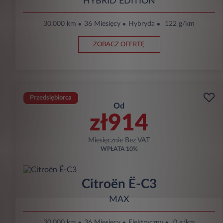
HYBRID EDITION
30.000 km
36 Miesięcy
Hybryda
122 g/km
ZOBACZ OFERTĘ
Przedsiębiorca
Od
zł914
Miesięcznie Bez VAT
WPŁATA
10%
Citroën Ë-C3
MAX
30.000 km
36 Miesięcy
Elektryczny
0 g/km