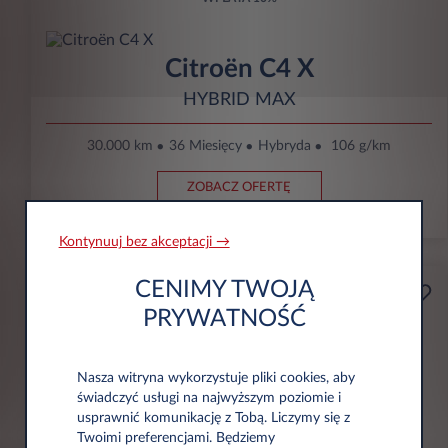
Citroën C4 X
HYBRID MAX
30.000 km
36 Miesięcy
Hybryda
106 g/km
ZOBACZ OFERTĘ
Kontynuuj bez akceptacji →
CENIMY TWOJĄ
Przedsiębiorca
Od
PRYWATNOŚĆ
zł891
Nasza witryna wykorzystuje pliki cookies, aby
Miesięcznie Bez VAT
świadczyć usługi na najwyższym poziomie i
WPŁATA
10%
usprawnić komunikację z Tobą. Liczymy się z
Twoimi preferencjami. Będziemy