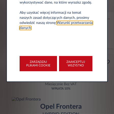
wykorzystywać dane, na które wyrazisz zgodę.
Citroën C4
MAX
Aby uzyskać więcej informacji na temat
naszych zasad dotyczących danych, prosimy
odwiedzić naszą stronę
Warunki przetwarzania
30.000 km
36 Miesięcy
Hybryda
106 g/km
danych
.
ZOBACZ OFERTĘ
ZARZĄDZAJ
ZAAKCEPTUJ
Przedsiębiorca
PLIKAMI COOKIE
WSZYSTKO
Od
zł898
Miesięcznie Bez VAT
WPŁATA
10%
Opel Frontera