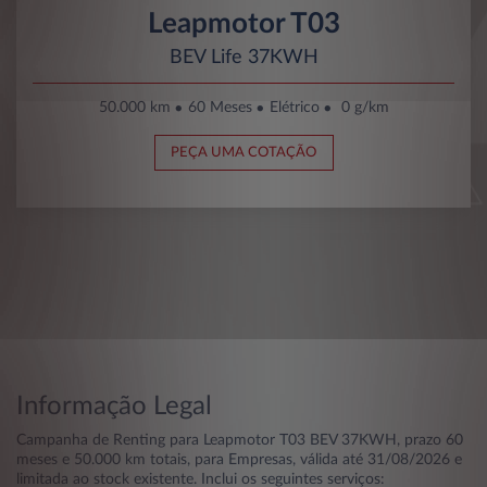
Leapmotor T03
BEV Life 37KWH
50.000 km
60 Meses
Elétrico
0 g/km
PEÇA UMA COTAÇÃO
Informação Legal
Campanha de Renting para Leapmotor T03 BEV 37KWH, prazo 60
meses e 50.000 km totais, para Empresas, válida até 31/08/2026 e
limitada ao stock existente. Inclui os seguintes serviços: