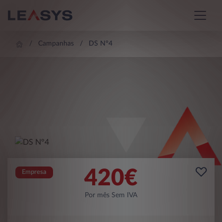
Campanhas
DS N°4
420
€
Empresa
Por mês Sem IVA