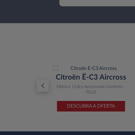
10
Citroën Ë-C3 Aircross
e
Elétrico 113cv Autonomia Conforto -
PLUS
TA
DESCUBRA A OFERTA