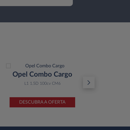
Opel Combo Cargo
P
L1 1.5D 100cv CM6
M 
DESCUBRA A OFERTA
D