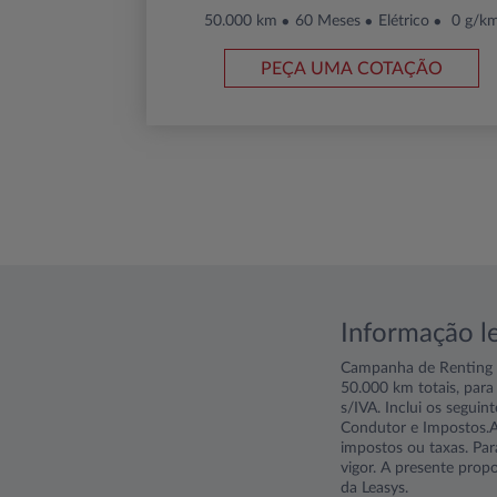
50.000 km
60 Meses
Elétrico
0 g/k
PEÇA UMA COTAÇÃO
Informação l
Campanha de Renting p
50.000 km totais, para
s/IVA. Inclui os segui
Condutor e Impostos.Ac
impostos ou taxas. Par
vigor. A presente prop
da Leasys.