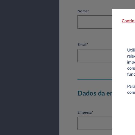
Nome*
Contin
Email*
Util
rele
impo
cons
func
Para
Dados da empresa
con
Empresa*