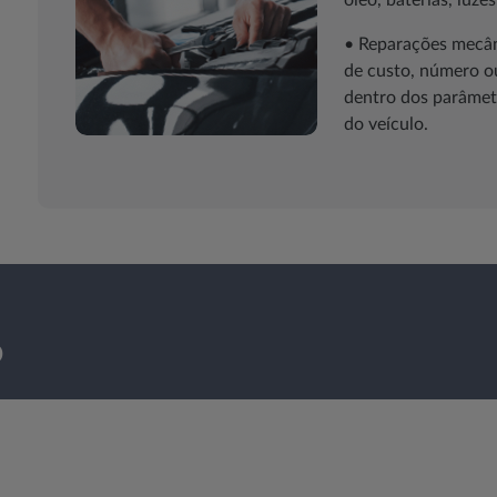
óleo, baterias, luzes,
• Reparações mecâni
de custo, número o
dentro dos parâmet
do veículo.
o