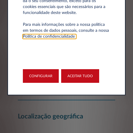
dá o seu consentimento, exceto para os
cookies essenciais que são necessários para a
funcionalidade deste website.
Dados da empresa
Para mais informações sobre a nossa política
em termos de dados pessoais, consulte a nossa
Empresa*
Política de confidencialidade
.
Número de Identificação Fiscal
CONFIGURAR
ACEITAR TUDO
Localização geográfica