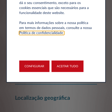
dá o seu consentimento, exceto para os
cookies essenciais que são necessários para a
Dados da empresa
funcionalidade deste website.
Para mais informações sobre a nossa política
em termos de dados pessoais, consulte a nossa
Empresa*
Política de confidencialidade
.
Número de Identificação Fiscal
CONFIGURAR
ACEITAR TUDO
Localização geográfica