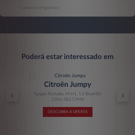
* Campos obrigatórios
Poderá estar interessado em
Citroën Jumpy
Furgão Fechado, M H1, 1.5 BlueHDi
120cv S&S CVM6
DESCUBRA A OFERTA