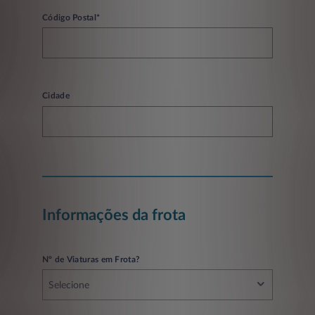
Código Postal*
Cidade
Informações da frota
Nº de Viaturas em Frota?
Selecione