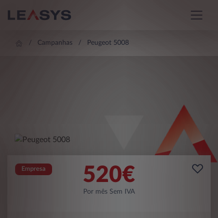
Campanhas
Peugeot 5008
520
€
Empresa
Por mês Sem IVA