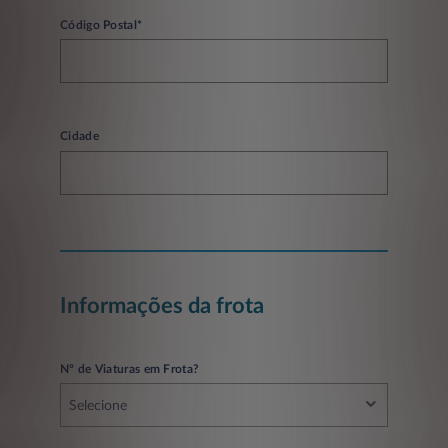
Código Postal*
Cidade
Informações da frota
Nº de Viaturas em Frota?
Selecione