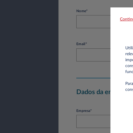
Nome*
Contin
Email*
Util
rele
impo
cons
func
Para
con
Dados da empresa
Empresa*