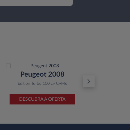
Peugeot 2008
Al
Edition Turbo 100 cv CVM6
Ton
DESCUBRA A OFERTA
D