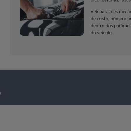
óleo, baterias, luzes,
• Reparações mecâni
de custo, número o
dentro dos parâmet
do veículo.
o