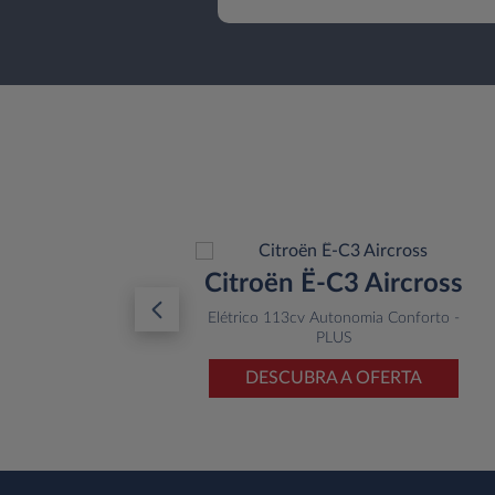
10
Citroën Ë-C3 Aircross
e
Elétrico 113cv Autonomia Conforto -
PLUS
TA
DESCUBRA A OFERTA