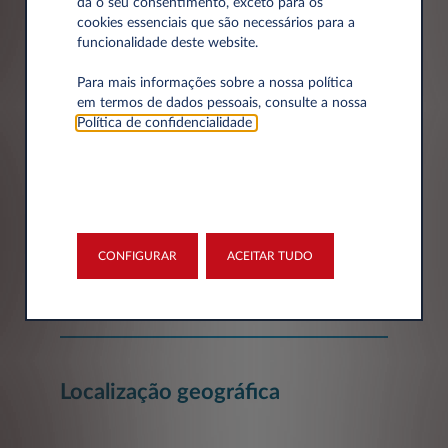
dá o seu consentimento, exceto para os
cookies essenciais que são necessários para a
funcionalidade deste website.
Dados da empresa
Para mais informações sobre a nossa política
em termos de dados pessoais, consulte a nossa
Empresa*
Política de confidencialidade
.
Número de Identificação Fiscal
CONFIGURAR
ACEITAR TUDO
Localização geográfica