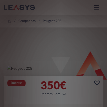
Campanhas
Peugeot 208
350
€
Empresa
Por mês Com IVA