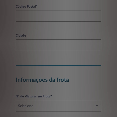
Código Postal*
Cidade
Informações da frota
Nº de Viaturas em Frota?
Selecione