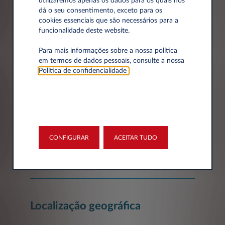
utilizaremos apenas os dados para os quais nos
dá o seu consentimento, exceto para os
cookies essenciais que são necessários para a
funcionalidade deste website.
Dados da empresa
Para mais informações sobre a nossa política
em termos de dados pessoais, consulte a nossa
Empresa*
Política de confidencialidade
.
Número de Identificação Fiscal
CONFIGURAR
ACEITAR TUDO
Localização geográfica