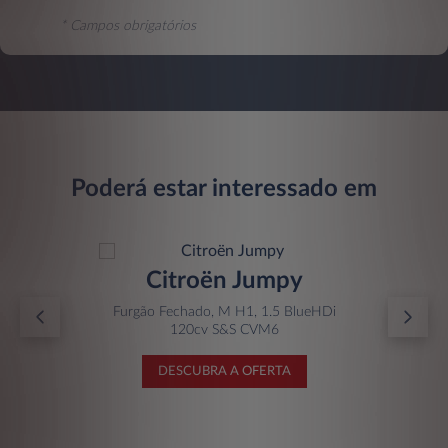
* Campos obrigatórios
Poderá estar interessado em
Citroën Jumpy
Furgão Fechado, M H1, 1.5 BlueHDi
120cv S&S CVM6
DESCUBRA A OFERTA