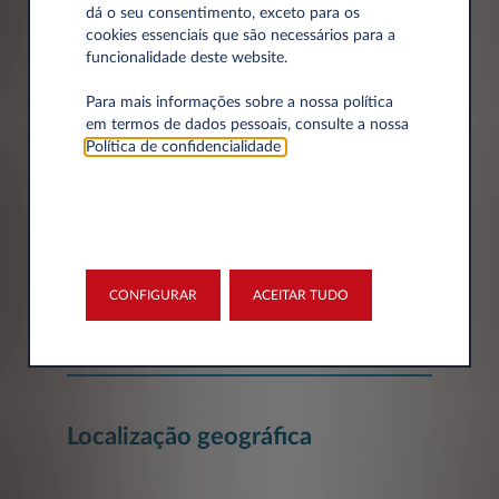
dá o seu consentimento, exceto para os
cookies essenciais que são necessários para a
Dados da empresa
funcionalidade deste website.
Para mais informações sobre a nossa política
em termos de dados pessoais, consulte a nossa
Empresa*
Política de confidencialidade
.
Número de Identificação Fiscal
CONFIGURAR
ACEITAR TUDO
Localização geográfica