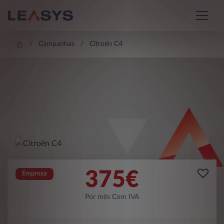
Campanhas
Citroën C4
375
€
Empresa
Por mês Com IVA