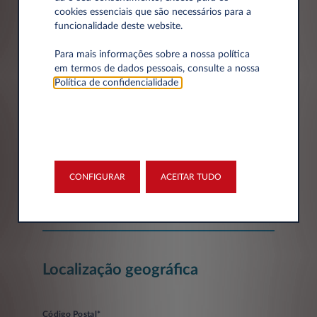
cookies essenciais que são necessários para a
Dados da empresa
funcionalidade deste website.
Para mais informações sobre a nossa política
em termos de dados pessoais, consulte a nossa
Empresa*
Política de confidencialidade
.
Número de Identificação Fiscal
CONFIGURAR
ACEITAR TUDO
Localização geográfica
Código Postal*