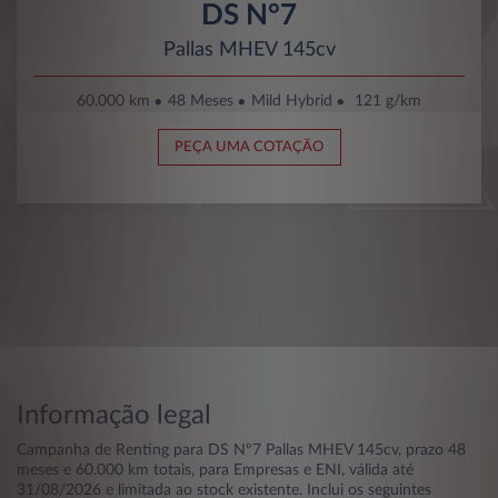
DS N°7
Pallas MHEV 145cv
60.000 km
48 Meses
Mild Hybrid
121 g/km
PEÇA UMA COTAÇÃO
Informação legal
Campanha de Renting para DS Nº7 Pallas MHEV 145cv, prazo 48
meses e 60.000 km totais, para Empresas e ENI, válida até
31/08/2026 e limitada ao stock existente. Inclui os seguintes