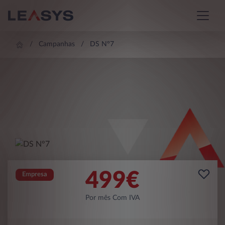
Campanhas
DS N°7
499
€
Empresa
Por mês Com IVA