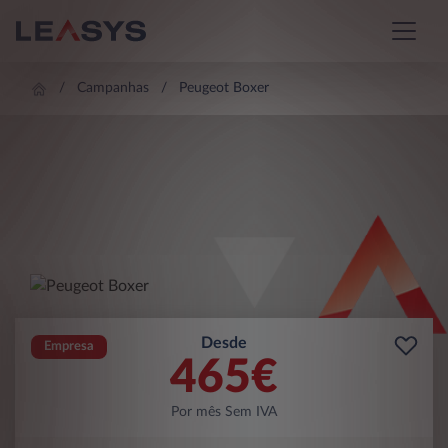
Campanhas
Peugeot Boxer
Desde
Empresa
465
€
Por mês Sem IVA