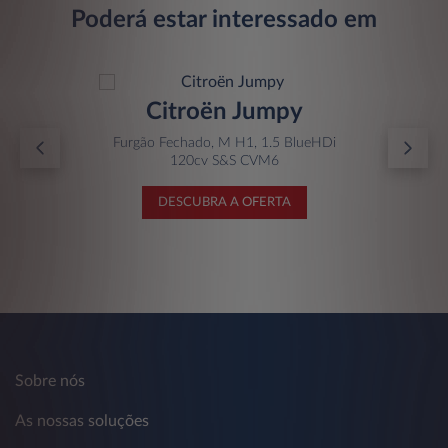
Poderá estar interessado em
Citroën Jumpy
Furgão Fechado, M H1, 1.5 BlueHDi
120cv S&S CVM6
DESCUBRA A OFERTA
Sobre nós
As nossas soluções