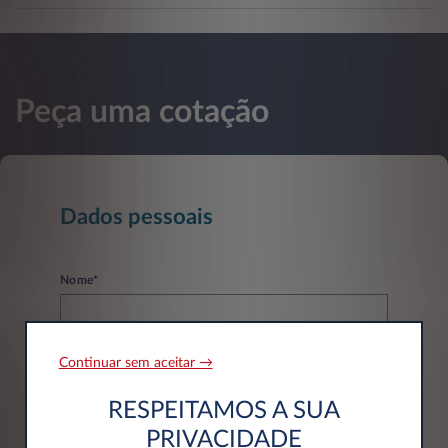
Peça uma cotação
Dados pessoais
Nome*
Continuar sem aceitar →
Apelido*
RESPEITAMOS A SUA
PRIVACIDADE