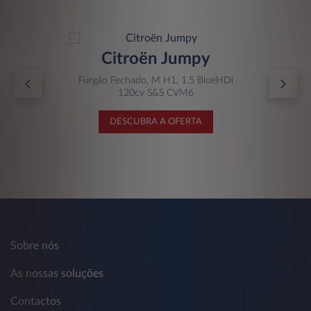
Citroën Jumpy
Furgão Fechado, M H1, 1.5 BlueHDi
120cv S&S CVM6
DESCUBRA A OFERTA
Sobre nós
As nossas soluções
Contactos