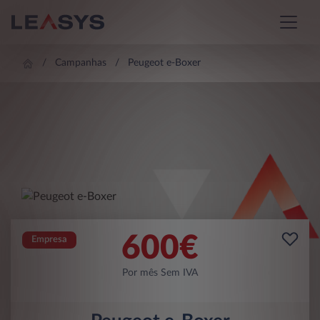
Campanhas
Peugeot e-Boxer
600
€
Empresa
Por mês Sem IVA