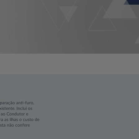
aração anti-furo,
stente. Inclui os
o ao Condutor e
a as ilhas o custo de
osta não confere