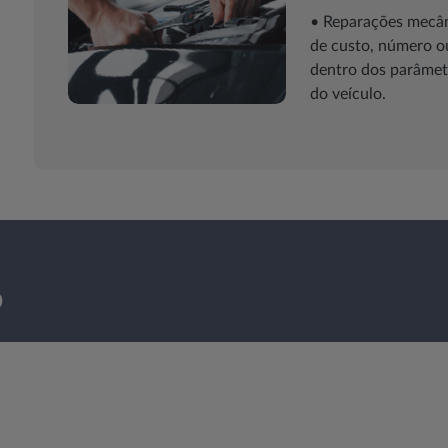
• Reparações mecâni
de custo, número o
dentro dos parâmet
do veículo.
o