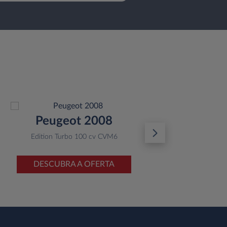
Peugeot 2008
Al
Edition Turbo 100 cv CVM6
Ton
DESCUBRA A OFERTA
D