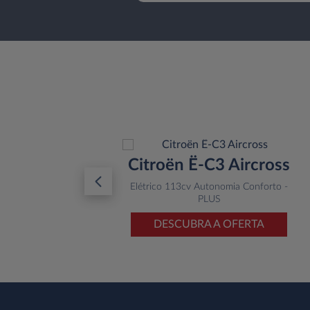
10
Citroën Ë-C3 Aircross
e
Elétrico 113cv Autonomia Conforto -
PLUS
TA
DESCUBRA A OFERTA