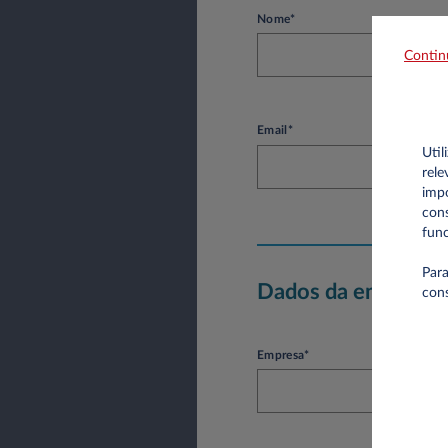
Nome*
Contin
Email*
Util
rele
impo
cons
func
Para
Dados da empresa
con
Empresa*