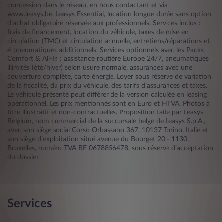
concession dans le réseau, en nous contactant et via
www.leasys.be. Leasys Essential, location longue durée sans option
d’achat obligatoire réservée aux professionnels. Services inclus :
frais de financement, location du véhicule, taxes de mise en
circulation (TMC) et circulation annuelle, entretiens/réparations et
4 pneumatiques additionnels. Services optionnels avec les Packs
Comfort & All-In : assistance routière Europe 24/7, pneumatiques
illimités (été/hiver) selon usure normale, assurances avec une
couverture complète, carte énergie. Loyer sous réserve de variation
de la fiscalité, du prix du véhicule, des tarifs d’assurances et taxes.
Le véhicule présenté peut différer de la version calculée en leasing
opérationnel. Les prix mentionnés sont en Euro et HTVA. Photos à
titre illustratif et non-contractuelles. Proposition faite par Leasys
Belgium, nom commercial de la succursale belge de Leasys S.p.A.,
avec son siège social Corso Orbassano 367, 10137 Torino, Italie et
son siège d’exploitation situé avenue du Bourget 20 - 1130
Bruxelles, numéro TVA BE 0678856478, sous réserve d’acceptation
du dossier.
Services