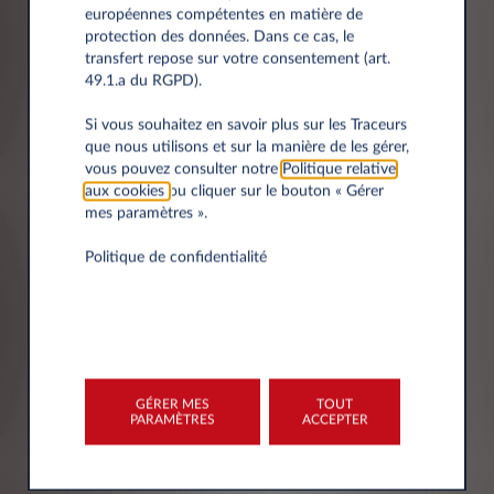
européennes compétentes en matière de
protection des données. Dans ce cas, le
transfert repose sur votre consentement (art.
49.1.a du RGPD).
Ville
Si vous souhaitez en savoir plus sur les Traceurs
que nous utilisons et sur la manière de les gérer,
vous pouvez consulter notre
Politique relative
aux cookies
ou cliquer sur le bouton « Gérer
mes paramètres ».
Politique de confidentialité
L'AVIS DE CONFIDENTIALITÉ -
COMMENT NOUS TRAITONS
VOS DONNEES
GÉRER MES
TOUT
PARAMÈTRES
ACCEPTER
Le titulaire du traitement de vos données
personnelles est Leasys S.p.A. (ci-après le
"Titulaire du traitement"), ayant son siège social