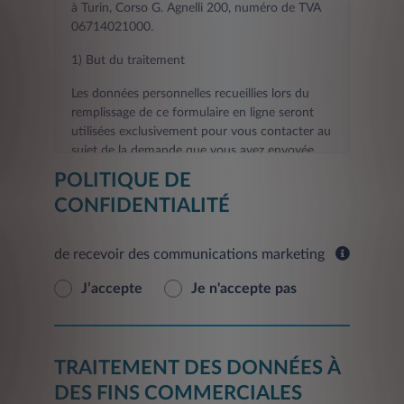
à Turin, Corso G. Agnelli 200, numéro de TVA
06714021000.
1) But du traitement
Les données personnelles recueillies lors du
remplissage de ce formulaire en ligne seront
utilisées exclusivement pour vous contacter au
sujet de la demande que vous avez envoyée.
POLITIQUE DE
La fourniture des données demandées aux fins
CONFIDENTIALITÉ
visées au présent point est nécessaire pour le
contact que vous avez demandé, et tout refus
de les fournir rendra impossible l'exécution des
de recevoir des communications marketing
activités de contact et d'informations
demandées par vous.
J’accepte
Je n'accepte pas
Les données fournies seront traitées dans un
délai de 30 jours à compter de la date de la
demande pour fournir le Service.
TRAITEMENT DES DONNÉES À
En outre, sur la base de votre consentement,
DES FINS COMMERCIALES
vos données personnelles seront traitées aux