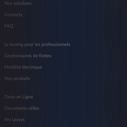
d'exemple mais pas exclusivement, à des tiers
Nos solutions
et/ou à d'autres sociétés du groupe Crédit
Agricole et du groupe Stellantis - à des fins de
Contacts
marketing traditionnel et non conventionnel,
de télémarketing, d'information commerciale,
FAQ
d'envoi de matériel publicitaire ou de
réalisation d'études de marché, de vente
directe ou de communication commerciale
Le leasing pour les professionnels
interactive sur produits, services et autres
activités concernant les produits de tiers.
Gestionnaires de flottes
La fourniture de données est facultative et le
Mobilité électrique
refus de consentir à un tel traitement affecte
l'exécution des activités décrites ci-dessus.
Nos produits
Vous avez le droit de révoquer à tout moment
le consentement donné précédemment en
Devis en Ligne
référence aux fins visées au présent
paragraphe par les moyens indiqués au point
Documents utiles
5).
My Leasys
2) Destinataires des données personnelles