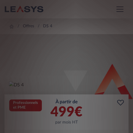
Offres
DS 4
À partir de
Professionnels
499
€
et PME
par mois HT