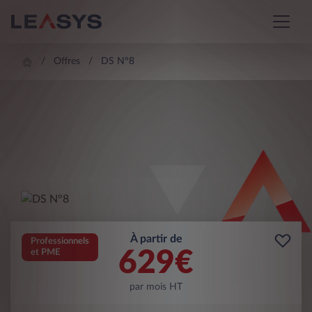
Offres
DS N°8
À partir de
Professionnels
629
€
et PME
par mois HT