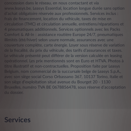
concession dans le réseau, en nous contactant et via
www.leasys.be. Leasys Essential, location longue durée sans option
d’achat obligatoire réservée aux professionnels. Services inclus :
frais de financement, location du véhicule, taxes de mise en
circulation (TMC) et circulation annuelle, entretiens/réparations et
4 pneumatiques additionnels. Services optionnels avec les Packs
Comfort & All-In : assistance routière Europe 24/7, pneumatiques
illimités (été/hiver) selon usure normale, assurances avec une
couverture complète, carte énergie. Loyer sous réserve de variation
de la fiscalité, du prix du véhicule, des tarifs d’assurances et taxes.
Le véhicule présenté peut différer de la version calculée en leasing
opérationnel. Les prix mentionnés sont en Euro et HTVA. Photos à
titre illustratif et non-contractuelles. Proposition faite par Leasys
Belgium, nom commercial de la succursale belge de Leasys S.p.A.,
avec son siège social Corso Orbassano 367, 10137 Torino, Italie et
son siège d’exploitation situé avenue du Bourget 20 - 1130
Bruxelles, numéro TVA BE 0678856478, sous réserve d’acceptation
du dossier.
Services