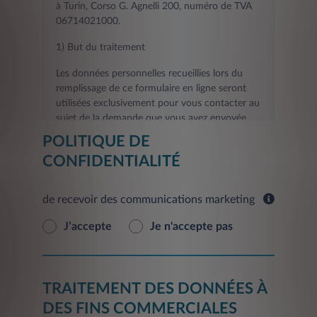
à Turin, Corso G. Agnelli 200, numéro de TVA
06714021000.
1) But du traitement
Les données personnelles recueillies lors du
remplissage de ce formulaire en ligne seront
utilisées exclusivement pour vous contacter au
sujet de la demande que vous avez envoyée.
POLITIQUE DE
La fourniture des données demandées aux fins
CONFIDENTIALITÉ
visées au présent point est nécessaire pour le
contact que vous avez demandé, et tout refus
de les fournir rendra impossible l'exécution des
de recevoir des communications marketing
activités de contact et d'informations
demandées par vous.
J’accepte
Je n'accepte pas
Les données fournies seront traitées dans un
délai de 30 jours à compter de la date de la
demande pour fournir le Service.
TRAITEMENT DES DONNÉES À
En outre, sur la base de votre consentement,
DES FINS COMMERCIALES
vos données personnelles seront traitées aux