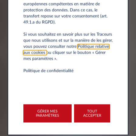
européennes compétentes en matière de
protection des données. Dans ce cas, le
transfert repose sur votre consentement (art.
49.1.a du RGPD).
Ville
Si vous souhaitez en savoir plus sur les Traceurs
que nous utilisons et sur la manière de les gérer,
vous pouvez consulter notre
Politique relative
aux cookies
ou cliquer sur le bouton « Gérer
mes paramètres ».
Politique de confidentialité
L'AVIS DE CONFIDENTIALITÉ -
COMMENT NOUS TRAITONS
VOS DONNEES
GÉRER MES
TOUT
PARAMÈTRES
ACCEPTER
Le titulaire du traitement de vos données
personnelles est Leasys S.p.A. (ci-après le
"Titulaire du traitement"), ayant son siège social