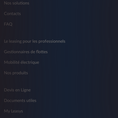
d'exemple mais pas exclusivement, à des tiers
Nos solutions
et/ou à d'autres sociétés du groupe Crédit
Agricole et du groupe Stellantis - à des fins de
Contacts
marketing traditionnel et non conventionnel,
de télémarketing, d'information commerciale,
FAQ
d'envoi de matériel publicitaire ou de
réalisation d'études de marché, de vente
directe ou de communication commerciale
Le leasing pour les professionnels
interactive sur produits, services et autres
activités concernant les produits de tiers.
Gestionnaires de flottes
La fourniture de données est facultative et le
Mobilité électrique
refus de consentir à un tel traitement affecte
l'exécution des activités décrites ci-dessus.
Nos produits
Vous avez le droit de révoquer à tout moment
le consentement donné précédemment en
Devis en Ligne
référence aux fins visées au présent
paragraphe par les moyens indiqués au point
Documents utiles
5).
My Leasys
2) Destinataires des données personnelles