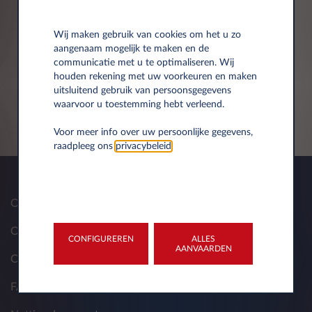
Wij maken gebruik van cookies om het u zo
aangenaam mogelijk te maken en de
Heeft u vragen of
communicatie met u te optimaliseren. Wij
houden rekening met uw voorkeuren en maken
opmerkingen?
uitsluitend gebruik van persoonsgegevens
waarvoor u toestemming hebt verleend.
Contacteer ons makkelijk via mail:
info-
belux@free2move-lease.com
Voor meer info over uw persoonlijke gegevens,
raadpleeg ons
privacybeleid
.
Over ons
Onze oplossingen
CONFIGUREREN
ALLES
AANVAARDEN
Contacten
FAQ