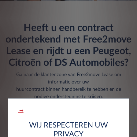
Heeft u een contract
ondertekend met Free2move
Lease en rijdt u een Peugeot,
Citroën of DS Automobiles?
Ga naar de klantenzone van Free2move Lease om
informatie over uw
huurcontract binnen handbereik te hebben en de
nodige ondersteuning te krijgen.
→
LOG IN
WIJ RESPECTEREN UW
PRIVACY