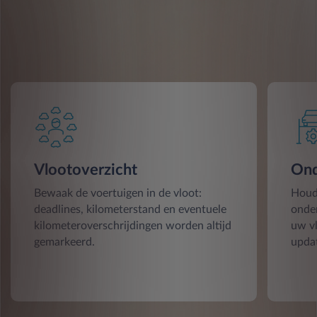
Vlootoverzicht
Ond
Bewaak de voertuigen in de vloot:
Houd
deadlines, kilometerstand en eventuele
onde
kilometeroverschrijdingen worden altijd
uw vl
gemarkeerd.
updat