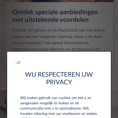
Ontdek speciale aanbiedingen
met uitstekende voordelen
Ontdek het gemak en de flexibiliteit van het online
kiezen van uw volgende voertuig, waar u de duur
van uw contract, het aantal kilometers en
eventuele relevante diensten en producten kunt
aanpassen aan uw behoeften.
→
WIJ RESPECTEREN UW
PRIVACY
Wij maken gebruik van cookies om het u zo
Bent u een
aangenaam mogelijk te maken en de
communicatie met u te optimaliseren. Wij
wagenparkbeheerder?
houden rekening met uw voorkeuren en maken