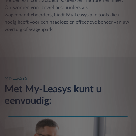
houden van contractdetails, diensten, facturen en meer.
Ontworpen voor zowel bestuurders als
wagenparkbeheerders, biedt My-Leasys alle tools die u
nodig heeft voor een naadloze en effectieve beheer van uw
voertuig of wagenpark.
MY-LEASYS
Met My-Leasys kunt u
eenvoudig: