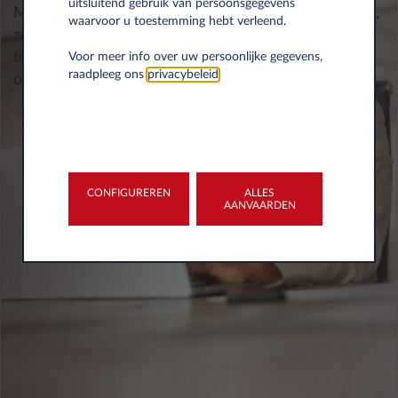
uitsluitend gebruik van persoonsgegevens
My-Leasys vereenvoudigt uw administratieve taken,
waarvoor u toestemming hebt verleend.
zodat u zich kunt concentreren op wat belangrijk is,
terwijl u gedetailleerde en inzichtelijke rapporten
Voor meer info over uw persoonlijke gegevens,
raadpleeg ons
privacybeleid
.
over uw wagenpark ontvangt.
CONFIGUREREN
ALLES
AANVAARDEN