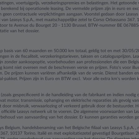
tingen, voertuigprijs, verzekeringspremies en belastingen. Het getoonde 
 berekend bij operationele leasing. De vermelde prijzen zijn in euro en exc
nen geen contractuele verplichtingen aangaan. Voorstel gedaan door Leas
al van Leasys S.p.A., met maatschappelijke zetel te Corso Orbassano 367, 10
ntoor te Avenue du Bourget 20 - 1130 Brussel, BTW-nummer BE 067885
tie van het dossier.
 op basis van 60 maanden en 50.000 km totaal, geldig tot en met 30/05/
gen in de fiscaliteit, verzekeringstarieven, taksen en catalogusprijzen. Lea
ijn zonder aankoopoptie, voorbehouden aan professionelen die een Bel
 komt niet overeen met de beschreven versie en prijzen. Foto's voor illus
n. De prijzen kunnen variëren afhankelijk van de versie. Dienst banden e
al-pakket. Prijzen zijn in Euro en BTW excl. Voor alle extra km's worden 
zoals gespecificeerd in de handleiding van de fabrikant en indien nodig
t motor, transmissie, ophanging en elektrische reparaties als gevolg van 
t door misbruik, verwaarlozing of verkeerd gebruik door de bestuurder. 
officiële Leasys netwerk uit te voeren. De algemene voorwaarden van Lea
behoud van aanvaarding van het dossier. Er kunnen garanties worden geë
 Belgium, handelsbenaming van het Belgische filiaal van Leasys S.p.A. ,
367, 10137 Torino, Italië en met exploitatiezetel gevestigd Bourgetlaan 