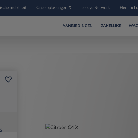
ische mobiliteit
Onze oplossingen
Leasys Network
Heeft u h
AANBIEDINGEN
ZAKELIJKE
WAG
s