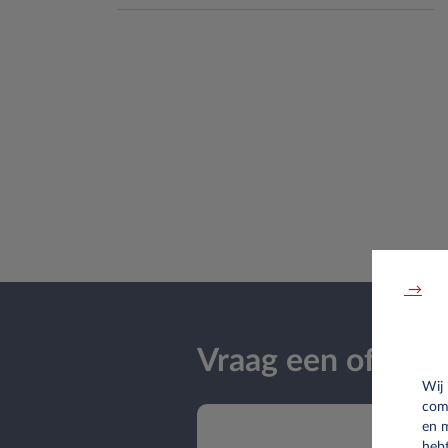
→
Vraag een offerte
Wij
com
en 
hebt