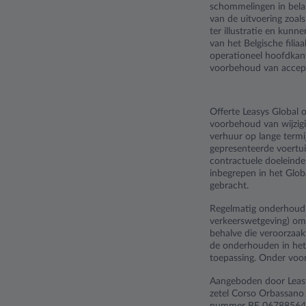
schommelingen in belas
van de uitvoering zoals
ter illustratie en kun
van het Belgische filia
operationeel hoofdka
voorbehoud van accepta
Offerte Leasys Global
voorbehoud van wijzigin
verhuur op lange term
gepresenteerde voertuig
contractuele doeleinde
inbegrepen in het Glob
gebracht.
Regelmatig onderhoud (
verkeerswetgeving) omva
behalve die veroorzaak
de onderhouden in het 
toepassing. Onder voor
Aangeboden door Leasys
zetel Corso Orbassano 