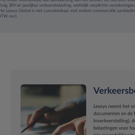
 onder voorbehoud van aanvaarding van het dossier. De diensten inbeg
tuig, BIV en jaarlijkse verkeersbelasting, wettelijk verplichte verzekeringe
erte Leasys Global is niet cumuleerbaar met andere commerciële aanbiedi
 BTW excl.
Verkeersb
Leasys neemt het vo
documenten en de be
Inverkeerstelling),
belastingen voor ha