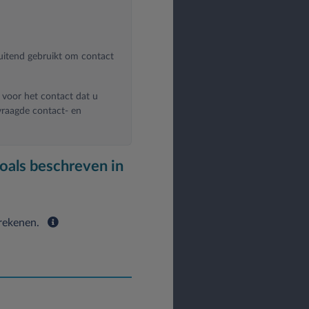
luitend gebruikt om contact
 voor het contact dat u
vraagde contact- en
 verlenen.
oals beschreven in
de doeleinden:
 rekenen.
ormatie, het verzenden van