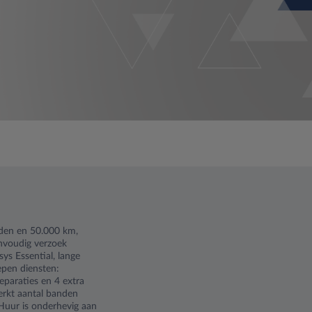
nden en 50.000 km,
envoudig verzoek
ys Essential, lange
epen diensten:
eparaties en 4 extra
erkt aantal banden
 Huur is onderhevig aan