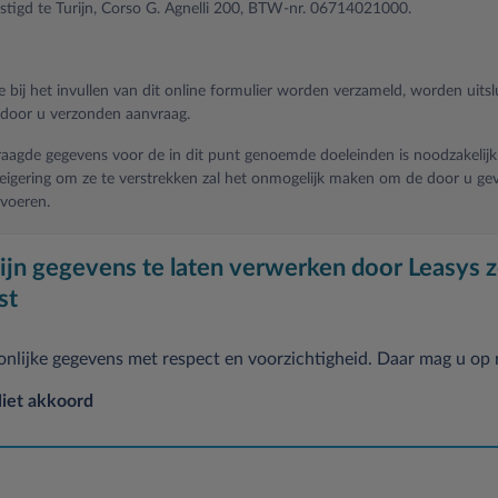
stigd te Turijn, Corso G. Agnelli 200, BTW-nr. 06714021000.
e bij het invullen van dit online formulier worden verzameld, worden uits
door u verzonden aanvraag.
aagde gegevens voor de in dit punt genoemde doeleinden is noodzakelijk
eigering om ze te verstrekken zal het onmogelijk maken om de door u ge
 voeren.
den verwerkt tot 30 dagen na de datum van het verzoek om de Dienst te
ijn gegevens te laten verwerken door Leasys z
st
van uw toestemming uw persoonlijke gegevens verwerkt voor de volgen
nlijke gegevens met respect en voorzichtigheid. Daar mag u op
iet akkoord
t betrekking tot de verschillende soorten producten van Leasys S.p.A.
ditionele en onconventionele marketing, telemarketing, commerciële inf