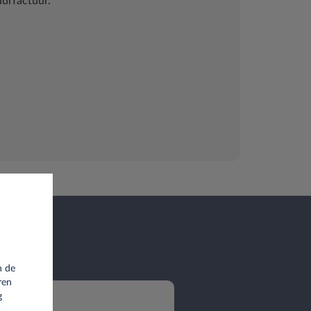
uurfactuur.
n de
ren
g