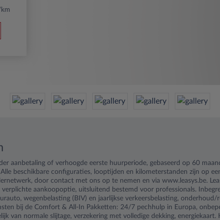
/km
n
nder aanbetaling of verhoogde eerste huurperiode, gebaseerd op 60 maa
 Alle beschikbare configuraties, looptijden en kilometerstanden zijn op e
ealernetwerk, door contact met ons op te nemen en via www.leasys.be. Leas
 verplichte aankoopoptie, uitsluitend bestemd voor professionals. Inbegr
urauto, wegenbelasting (BIV) en jaarlijkse verkeersbelasting, onderhoud/r
sten bij de Comfort & All-In Pakketten: 24/7 pechhulp in Europa, onbep
ijk van normale slijtage, verzekering met volledige dekking, energiekaart.