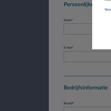
Persoonlijke inform
Voor
Naam*
E-mail*
Bedrijfsinformatie
Bedrijf*