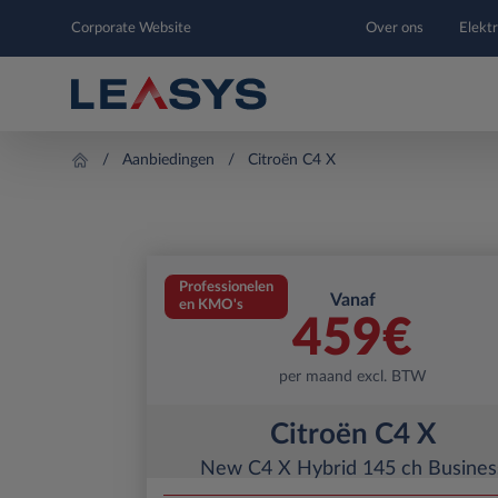
Corporate Website
Over ons
Elektr
Aanbiedingen
Citroën C4 X
Professionelen
Vanaf
en KMO's
459
€
per maand excl. BTW
Citroën C4 X
New C4 X Hybrid 145 ch Busines