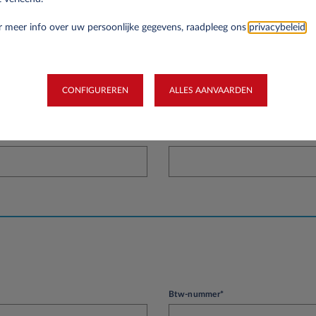
atie
 meer info over uw persoonlijke gegevens, raadpleeg ons
privacybeleid
.
Achternaam*
CONFIGUREREN
ALLES AANVAARDEN
Telefoonnummer*
Btw-nummer*