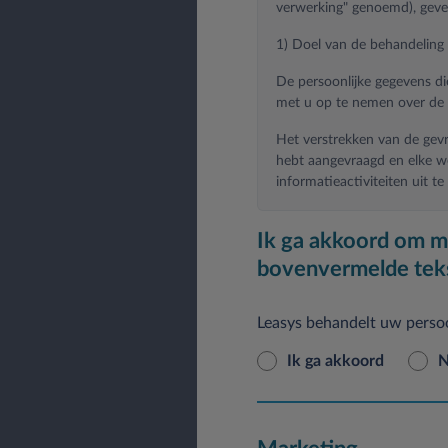
verwerking" genoemd), geve
1) Doel van de behandeling
De persoonlijke gegevens di
met u op te nemen over de 
Het verstrekken van de gevr
hebt aangevraagd en elke w
informatieactiviteiten uit te
De verstrekte gegevens wor
Ik ga akkoord om m
bovenvermelde tek
Bovendien worden op basis 
Leasys behandelt uw persoo
Ik ga akkoord
N
1.A) promoties ontvangen me
Deze behandeling omvat tra