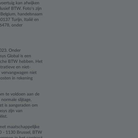
voertuig kan afwijken
lusief BTW. Foto's zijn
ys Belgium, handelsnaam
137 Turijn, Italië en
6478, onder
2023. Onder
sys Global is een
gische BTW hebben. Het
tratieve en niet-
n vervangwagen niet
kosten in rekening
 om te voldoen aan de
normale slijtage,
Het is aangeraden om
sys zijn van
ist.
 met maatschappelijke
20 - 1130 Brussel, BTW