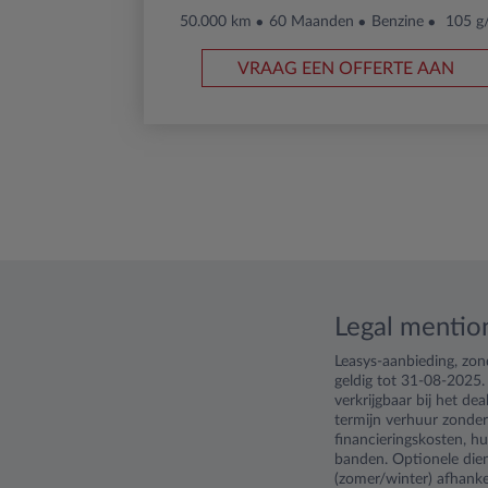
50.000 km
60 Maanden
Benzine
105 g
VRAAG EEN OFFERTE AAN
Legal mentio
Leasys-aanbieding, zo
geldig tot 31-08-2025.
verkrijgbaar bij het d
termijn verhuur zonder
financieringskosten, hu
banden. Optionele dien
(zomer/winter) afhankel