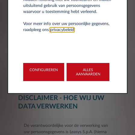
uitsluitend gebruik van persoonsgegevens
waarvoor u toestemming hebt verleend.
Postcode*
Voor meer info over uw persoonlijke gegevens,
raadpleeg ons
privacybeleid
.
Stad
CONFIGUREREN
ALLES
AANVAARDEN
DISCLAIMER - HOE WIJ UW
DATA VERWERKEN
De verantwoordelijke voor de verwerking van
uw persoonsgegevens is Leasys S.p.A. (hierna