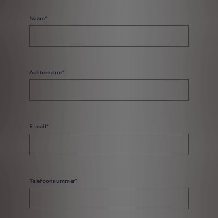
Naam*
Achternaam*
E-mail*
Telefoonnummer*