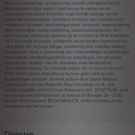
kilometerstanden zijn op eenvoudig verzoek verkrijgbaar bij het
dealernetwerk, door contact met ons op te nemen en via
www.leasys.be. Leasys Essential, lange termijn verhuur zonder
verplichte aankoopoptie, uitsluitend bestemd voor professionals.
Inbegrepen diensten: financieringskosten, huurauto, wegenbelasting
(BIV) en jaarlijkse verkeersbelasting, onderhoud/reparaties en 4
extra banden. Optionele diensten bij de Comfort & All-In Pakketten:
24/7 pechhulp in Europa, onbeperkt aantal banden (zomer/winter)
afhankelijk van normale slijtage, verzekering met volledige dekking,
energiekaart. Huur is onderhevig aan schommelingen in belastingen,
voertuigprijs, verzekeringspremies en belastingen. Het getoonde
voertuig kan afwijken van de uitvoering zoals berekend bij
operationele leasing. De vermelde prijzen zijn in euro en exclusief
BTW. Foto's zijn ter illustratie en kunnen geen contractuele
verplichtingen aangaan. Voorstel gedaan door Leasys Belgium,
handelsnaam van het Belgische filiaal van Leasys S.p.A., met
maatschappelijke zetel te Corso Orbassano 367, 10137 Turijn, Italië
en operationeel hoofdkantoor te Avenue du Bourget 20 - 1130
Brussel, BTW-nummer BE 0678856478, onder voorbehoud van
acceptatie van het dossier.
Diensten