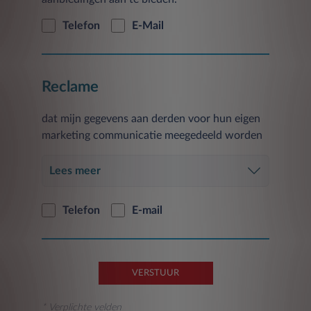
de Eigenaar, en verwijst naar elk product dat
reeds actief is op het moment van inschrijving
Telefon
E-Mail
of in de toekomst geactiveerd wordt.
De verstrekking van gegevens is facultatief en
het niet verlenen van toestemming voor een
Reclame
dergelijke verwerking is van invloed op de
uitvoering van de hierboven beschreven
dat mijn gegevens aan derden voor hun eigen
activiteiten.
marketing communicatie meegedeeld worden
U hebt te allen tijde het recht om de eerder
gegeven toestemming met betrekking tot de in
Lees meer
deze paragraaf genoemde doeleinden in te
trekken op de in punt 5) aangegeven wijze.
Telefon
E-mail
De verstrekte gegevens worden gedurende
vierentwintig maanden vanaf de verstrekking
ervan verwerkt en worden vervolgens
geanonimiseerd of verwijderd.
VERSTUUR
* Verplichte velden
1.B) om alleen de promoties te ontvangen die