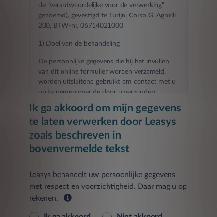
de "verantwoordelijke voor de verwerking"
genoemd), gevestigd te Turijn, Corso G. Agnelli
200, BTW-nr. 06714021000.
1) Doel van de behandeling
De persoonlijke gegevens die bij het invullen
van dit online formulier worden verzameld,
worden uitsluitend gebruikt om contact met u
op te nemen over de door u verzonden
aanvraag.
Ik ga akkoord om mijn gegevens
te laten verwerken door Leasys
Het verstrekken van de gevraagde gegevens
voor de in dit punt genoemde doeleinden is
zoals beschreven in
noodzakelijk voor het contact dat u hebt
bovenvermelde tekst
aangevraagd en elke weigering om ze te
verstrekken zal het onmogelijk maken om de
door u gevraagde contact- en
Leasys behandelt uw persoonlijke gegevens
informatieactiviteiten uit te voeren.
met respect en voorzichtigheid. Daar mag u op
rekenen.
De verstrekte gegevens worden verwerkt tot
30 dagen na de datum van het verzoek om de
Ik ga akkoord
Niet akkoord