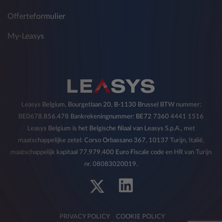
uitvoeren van marktonderzoek, directe
Offerteformulier
verkoopactiviteiten of interactieve
commerciële communicatie over producten,
My-Leasys
diensten en andere activiteiten met betrekking
tot producten van derden.
De verstrekking van gegevens is facultatief en
het niet verlenen van toestemming voor een
dergelijke verwerking is van invloed op de
uitvoering van de hierboven beschreven
Leasys Belgium, Bourgetlaan 20, B-1130 Brussel BTW nummer:
activiteiten.
BE0678.856.478 Bankrekeningnummer: BE72 7360 4441 1516
U hebt te allen tijde het recht om de eerder
Leasys Belgium is het Belgische filiaal van Leasys S.p.A., met
gegeven toestemming met betrekking tot de in
maatschappelijke zetel: Corso Orbassano 367, 10137 Turijn, Italië,
deze paragraaf genoemde doeleinden in te
maatschappelijk kapitaal 77.979.400 Euro Fiscale code en HR van Turijn
trekken op de in punt 5) aangegeven wijze.
nr. 08083020019.
2) Ontvangers van persoonsgegevens
Voor de verschillende hierboven beschreven
PRIVACY POLICY
COOKIE POLICY