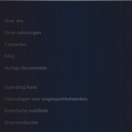
trekken op de in punt 5) aangegeven wijze.
De verstrekte gegevens worden gedurende
Over ons
twaalf maanden vanaf de verstrekking ervan
verwerkt en worden vervolgens
Onze oplossingen
geanonimiseerd of verwijderd.
Contacten
FAQ
C) commerciële promoties ontvangen met
betrekking tot producten en diensten die door
Nuttige documenten
andere bedrijven worden aangeboden.
Deze verwerking omvat de mededeling van
persoonsgegevens aan de partnerbedrijven van
Operating lease
Leasys - met inbegrip van bijvoorbeeld, maar
Oplossingen voor wagenparkbeheerders
niet beperkt tot, derden en/of andere bedrijven
van de FCA Bank en FCA Group en van de
Elektrische mobiliteit
Crédit Agricole Group - ten behoeve van
traditionele en onconventionele marketing,
Onze producten
telemarketing, commerciële informatie, het
verzenden van reclamemateriaal of het