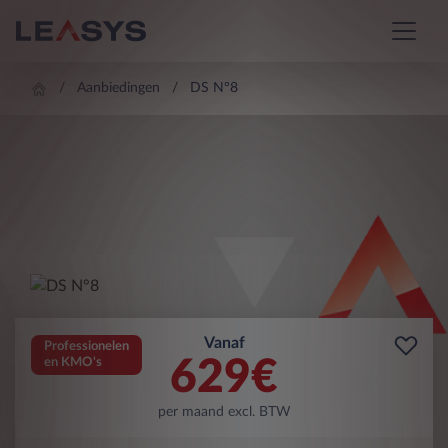
Aanbiedingen
DS N°8
Vanaf
Professionelen
629
€
en KMO's
per maand excl. BTW