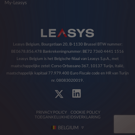
My-Leasys
commerciële communicatie over producten,
diensten en andere activiteiten met betrekking
tot producten van derden.
De verstrekking van gegevens is facultatief en
het niet verlenen van toestemming voor een
dergelijke verwerking is van invloed op de
Leasys Belgium, Bourgetlaan 20, B-1130 Brussel BTW nummer:
uitvoering van de hierboven beschreven
BE0678.856.478 Bankrekeningnummer: BE72 7360 4441 1516
activiteiten.
Leasys Belgium is het Belgische filiaal van Leasys S.p.A., met
U hebt te allen tijde het recht om de eerder
maatschappelijke zetel: Corso Orbassano 367, 10137 Turijn, Italië,
gegeven toestemming met betrekking tot de in
maatschappelijk kapitaal 77.979.400 Euro Fiscale code en HR van Turijn
deze paragraaf genoemde doeleinden in te
nr. 08083020019.
trekken op de in punt 5) aangegeven wijze.
2) Ontvangers van persoonsgegevens
PRIVACY POLICY
COOKIE POLICY
TOEGANKELIJKHEIDSVERKLARING
Voor de verschillende hierboven beschreven
doeleinden kan de Eigenaar zijn gegevens,
BELGIUM
steeds met inachtneming van de rechten en