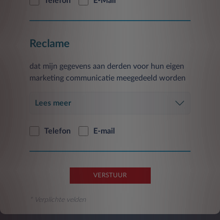
Telefon
E-Mail
of in de toekomst geactiveerd wordt.
De verstrekking van gegevens is facultatief en
het niet verlenen van toestemming voor een
Reclame
dergelijke verwerking is van invloed op de
uitvoering van de hierboven beschreven
dat mijn gegevens aan derden voor hun eigen
activiteiten.
marketing communicatie meegedeeld worden
U hebt te allen tijde het recht om de eerder
gegeven toestemming met betrekking tot de in
Lees meer
deze paragraaf genoemde doeleinden in te
trekken op de in punt 5) aangegeven wijze.
Telefon
E-mail
De verstrekte gegevens worden gedurende
vierentwintig maanden vanaf de verstrekking
ervan verwerkt en worden vervolgens
geanonimiseerd of verwijderd.
VERSTUUR
* Verplichte velden
1.B) om alleen de promoties te ontvangen die
het meest overeenkomen met uw voorkeuren