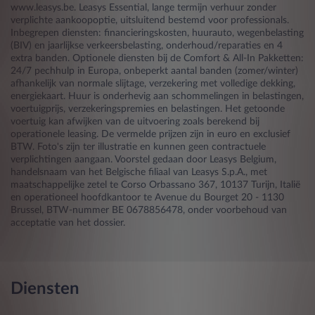
www.leasys.be. Leasys Essential, lange termijn verhuur zonder
verplichte aankoopoptie, uitsluitend bestemd voor professionals.
Inbegrepen diensten: financieringskosten, huurauto, wegenbelasting
(BIV) en jaarlijkse verkeersbelasting, onderhoud/reparaties en 4
extra banden. Optionele diensten bij de Comfort & All-In Pakketten:
24/7 pechhulp in Europa, onbeperkt aantal banden (zomer/winter)
afhankelijk van normale slijtage, verzekering met volledige dekking,
energiekaart. Huur is onderhevig aan schommelingen in belastingen,
voertuigprijs, verzekeringspremies en belastingen. Het getoonde
voertuig kan afwijken van de uitvoering zoals berekend bij
operationele leasing. De vermelde prijzen zijn in euro en exclusief
BTW. Foto's zijn ter illustratie en kunnen geen contractuele
verplichtingen aangaan. Voorstel gedaan door Leasys Belgium,
handelsnaam van het Belgische filiaal van Leasys S.p.A., met
maatschappelijke zetel te Corso Orbassano 367, 10137 Turijn, Italië
en operationeel hoofdkantoor te Avenue du Bourget 20 - 1130
Brussel, BTW-nummer BE 0678856478, onder voorbehoud van
acceptatie van het dossier.
Diensten