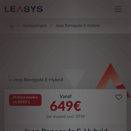
Aanbiedingen
Jeep Renegade E-Hybrid
Vanaf
Professionelen
649
€
en KMO's
per maand excl. BTW