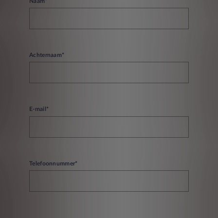
Naam*
Achternaam*
E-mail*
Telefoonnummer*