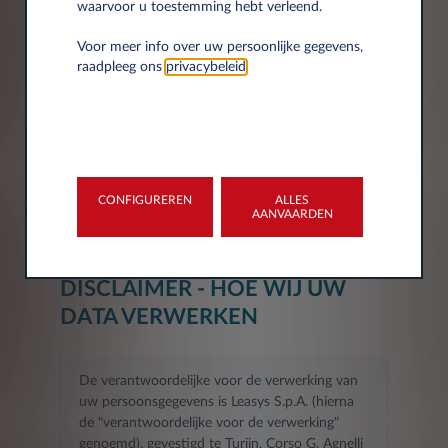
waarvoor u toestemming hebt verleend.
Postcode*
Voor meer info over uw persoonlijke gegevens,
raadpleeg ons
privacybeleid
.
Stad
CONFIGUREREN
ALLES
AANVAARDEN
DISCLAIMER - HOE WIJ UW
DATA VERWERKEN
De verantwoordelijke voor de verwerking van
uw persoonsgegevens is Leasys S.p.A. (hierna
de "verantwoordelijke voor de verwerking"
genoemd), gevestigd te Turijn, Corso G. Agnelli