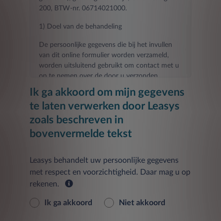
200, BTW-nr. 06714021000.
1) Doel van de behandeling
De persoonlijke gegevens die bij het invullen
van dit online formulier worden verzameld,
worden uitsluitend gebruikt om contact met u
op te nemen over de door u verzonden
aanvraag.
Ik ga akkoord om mijn gegevens
te laten verwerken door Leasys
Het verstrekken van de gevraagde gegevens
voor de in dit punt genoemde doeleinden is
zoals beschreven in
noodzakelijk voor het contact dat u hebt
bovenvermelde tekst
aangevraagd en elke weigering om ze te
verstrekken zal het onmogelijk maken om de
door u gevraagde contact- en
Leasys behandelt uw persoonlijke gegevens
informatieactiviteiten uit te voeren.
met respect en voorzichtigheid. Daar mag u op
rekenen.
De verstrekte gegevens worden verwerkt tot
30 dagen na de datum van het verzoek om de
Ik ga akkoord
Niet akkoord
Dienst te verlenen.