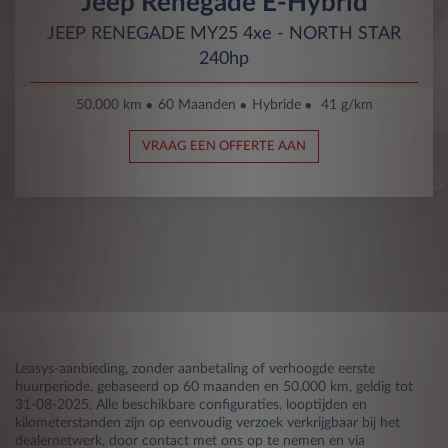
Jeep Renegade E-Hybrid
JEEP RENEGADE MY25 4xe - NORTH STAR
240hp
50.000 km
60 Maanden
Hybride
41 g/km
VRAAG EEN OFFERTE AAN
Leasys-aanbieding, zonder aanbetaling of verhoogde eerste
huurperiode, gebaseerd op 60 maanden en 50.000 km, geldig tot
31-08-2025. Alle beschikbare configuraties, looptijden en
kilometerstanden zijn op eenvoudig verzoek verkrijgbaar bij het
dealernetwerk, door contact met ons op te nemen en via