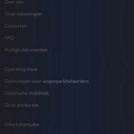
Over ons
De verstrekte gegevens worden gedurende
twaalf maanden vanaf de verstrekking ervan
Onze oplossingen
verwerkt en worden vervolgens
geanonimiseerd of verwijderd.
Contacten
FAQ
C) commerciële promoties ontvangen met
Nuttige documenten
betrekking tot producten en diensten die door
andere bedrijven worden aangeboden.
Operating lease
Deze verwerking omvat de mededeling van
persoonsgegevens aan de partnerbedrijven van
Oplossingen voor wagenparkbeheerders
Leasys - met inbegrip van bijvoorbeeld, maar
niet beperkt tot, derden en/of andere bedrijven
Elektrische mobiliteit
van de FCA Bank en FCA Group en van de
Crédit Agricole Group - ten behoeve van
Onze producten
traditionele en onconventionele marketing,
telemarketing, commerciële informatie, het
verzenden van reclamemateriaal of het
Offerteformulier
uitvoeren van marktonderzoek, directe
verkoopactiviteiten of interactieve