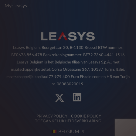
My-Leasys
commerciële communicatie over producten,
diensten en andere activiteiten met betrekking
tot producten van derden.
De verstrekking van gegevens is facultatief en
het niet verlenen van toestemming voor een
dergelijke verwerking is van invloed op de
Leasys Belgium, Bourgetlaan 20, B-1130 Brussel BTW nummer:
uitvoering van de hierboven beschreven
BE0678.856.478 Bankrekeningnummer: BE72 7360 4441 1516
activiteiten.
Leasys Belgium is het Belgische filiaal van Leasys S.p.A., met
U hebt te allen tijde het recht om de eerder
maatschappelijke zetel: Corso Orbassano 367, 10137 Turijn, Italië,
gegeven toestemming met betrekking tot de in
maatschappelijk kapitaal 77.979.400 Euro Fiscale code en HR van Turijn
deze paragraaf genoemde doeleinden in te
nr. 08083020019.
trekken op de in punt 5) aangegeven wijze.
2) Ontvangers van persoonsgegevens
PRIVACY POLICY
COOKIE POLICY
Voor de verschillende hierboven beschreven
TOEGANKELIJKHEIDSVERKLARING
doeleinden kan de Eigenaar zijn gegevens,
BELGIUM
steeds met inachtneming van de rechten en