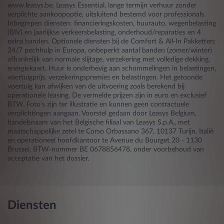
www.leasys.be. Leasys Essential, lange termijn verhuur zonder
verplichte aankoopoptie, uitsluitend bestemd voor professionals.
Inbegrepen diensten: financieringskosten, huurauto, wegenbelasting
(BIV) en jaarlijkse verkeersbelasting, onderhoud/reparaties en 4
extra banden. Optionele diensten bij de Comfort & All-In Pakketten:
24/7 pechhulp in Europa, onbeperkt aantal banden (zomer/winter)
afhankelijk van normale slijtage, verzekering met volledige dekking,
energiekaart. Huur is onderhevig aan schommelingen in belastingen,
voertuigprijs, verzekeringspremies en belastingen. Het getoonde
voertuig kan afwijken van de uitvoering zoals berekend bij
operationele leasing. De vermelde prijzen zijn in euro en exclusief
BTW. Foto's zijn ter illustratie en kunnen geen contractuele
verplichtingen aangaan. Voorstel gedaan door Leasys Belgium,
handelsnaam van het Belgische filiaal van Leasys S.p.A., met
maatschappelijke zetel te Corso Orbassano 367, 10137 Turijn, Italië
en operationeel hoofdkantoor te Avenue du Bourget 20 - 1130
Brussel, BTW-nummer BE 0678856478, onder voorbehoud van
acceptatie van het dossier.
Diensten