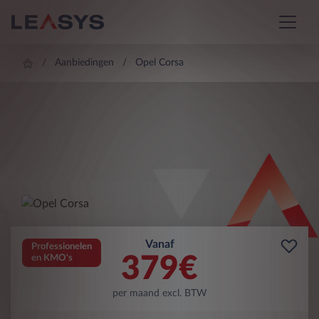
Aanbiedingen
Opel Corsa
Vanaf
Professionelen
379
€
en KMO's
per maand excl. BTW