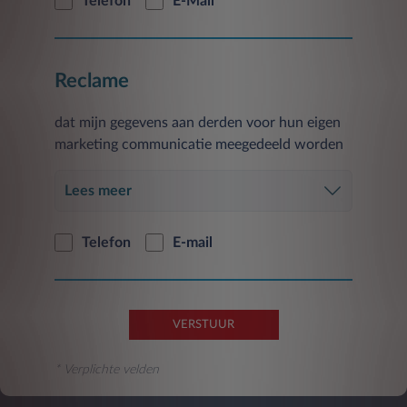
Telefon
E-Mail
of in de toekomst geactiveerd wordt.
De verstrekking van gegevens is facultatief en
het niet verlenen van toestemming voor een
Reclame
dergelijke verwerking is van invloed op de
uitvoering van de hierboven beschreven
dat mijn gegevens aan derden voor hun eigen
activiteiten.
marketing communicatie meegedeeld worden
U hebt te allen tijde het recht om de eerder
gegeven toestemming met betrekking tot de in
Lees meer
deze paragraaf genoemde doeleinden in te
trekken op de in punt 5) aangegeven wijze.
Telefon
E-mail
De verstrekte gegevens worden gedurende
vierentwintig maanden vanaf de verstrekking
ervan verwerkt en worden vervolgens
geanonimiseerd of verwijderd.
VERSTUUR
* Verplichte velden
1.B) om alleen de promoties te ontvangen die
het meest overeenkomen met uw voorkeuren