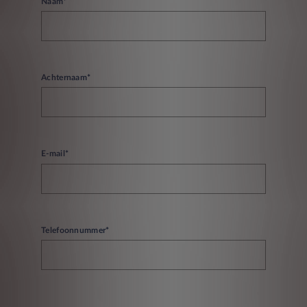
Naam*
Achternaam*
E-mail*
Telefoonnummer*