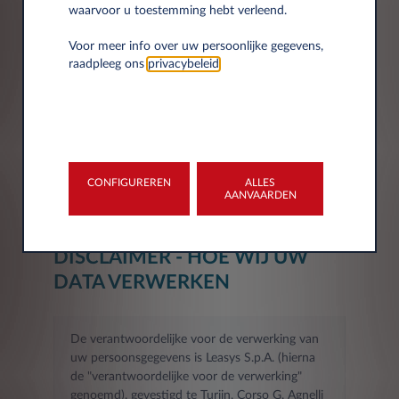
Postcode*
waarvoor u toestemming hebt verleend.
Voor meer info over uw persoonlijke gegevens,
raadpleeg ons
privacybeleid
.
Stad
CONFIGUREREN
ALLES
AANVAARDEN
DISCLAIMER - HOE WIJ UW
DATA VERWERKEN
De verantwoordelijke voor de verwerking van
uw persoonsgegevens is Leasys S.p.A. (hierna
de "verantwoordelijke voor de verwerking"
genoemd), gevestigd te Turijn, Corso G. Agnelli