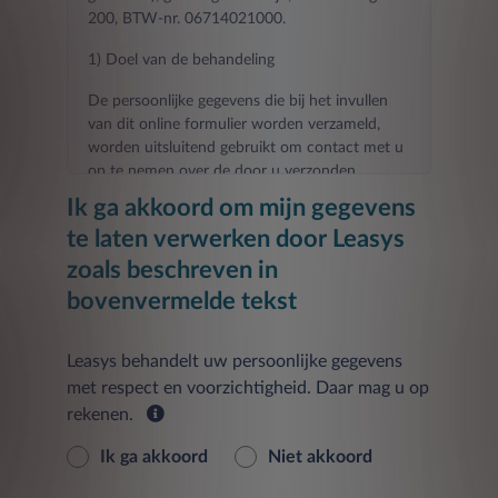
200, BTW-nr. 06714021000.
1) Doel van de behandeling
De persoonlijke gegevens die bij het invullen
van dit online formulier worden verzameld,
worden uitsluitend gebruikt om contact met u
op te nemen over de door u verzonden
aanvraag.
Ik ga akkoord om mijn gegevens
te laten verwerken door Leasys
Het verstrekken van de gevraagde gegevens
voor de in dit punt genoemde doeleinden is
zoals beschreven in
noodzakelijk voor het contact dat u hebt
bovenvermelde tekst
aangevraagd en elke weigering om ze te
verstrekken zal het onmogelijk maken om de
door u gevraagde contact- en
Leasys behandelt uw persoonlijke gegevens
informatieactiviteiten uit te voeren.
met respect en voorzichtigheid. Daar mag u op
rekenen.
De verstrekte gegevens worden verwerkt tot
30 dagen na de datum van het verzoek om de
Ik ga akkoord
Niet akkoord
Dienst te verlenen.