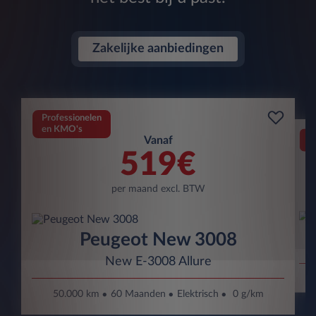
Zakelijke aanbiedingen
Professionelen
en KMO's
Pr
Vanaf
en
519€
per maand excl. BTW
Peugeot New 3008
New E-3008 Allure
50.000 km
60 Maanden
Elektrisch
0 g/km