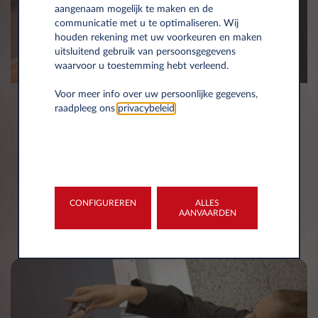
aangenaam mogelijk te maken en de
communicatie met u te optimaliseren. Wij
houden rekening met uw voorkeuren en maken
uitsluitend gebruik van persoonsgegevens
waarvoor u toestemming hebt verleend.
Voor meer info over uw persoonlijke gegevens,
Contacteer ons
raadpleeg ons
privacybeleid
.
Neem contact op met ons om uw ervaring voor de
lange termijn huur aan te passen. Wij zijn hier om
al uw vragen te beantwoorden.
CONFIGUREREN
ALLES
CONTACTEER ONS NU
AANVAARDEN