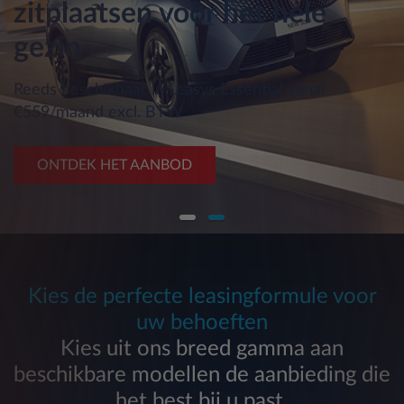
zitplaatsen voor het hele
gezin.
Reeds beschikbaar in Leasys Essential vanaf
€559/maand excl. BTW
ONTDEK HET AANBOD
Kies de perfecte leasingformule voor
uw behoeften
Kies uit ons breed gamma aan
beschikbare modellen de aanbieding die
het best bij u past.