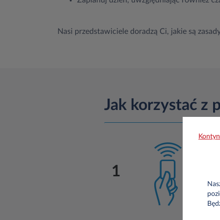
Zaplanuj dzień, uwzględniając również c
Nasi przedstawiciele doradzą Ci, jakie są zas
Jak korzystać z 
Kontyn
1
Nasz
pozi
Będ