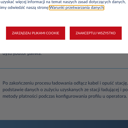
uzyskać więcej informacji na temat naszych zasad dotyczących danych,
temu, że Twój profil jest powiązany z kartą ładowanie nie wym
simy odwiedzić naszą stronę
Warunki przetwarzania danych
.
Podłącz kabel i rozpocznij ładowanie. Kabel to jedyne akcesor
ZARZĄDZAJ PLIKAMI COOKIE
ZAAKCEPTUJ WSZYSTKO
ładowania.
W większości przypadków znajdziesz stacje już wyposażone w k
dystrybutor paliwa.
Po zakończeniu procesu ładowania odłącz kabel i opuść stację.
podstawie danych o zużyciu uzyskanych ze stacji ładującej i 
metody płatności podczas konfigurowania profilu u operatora.