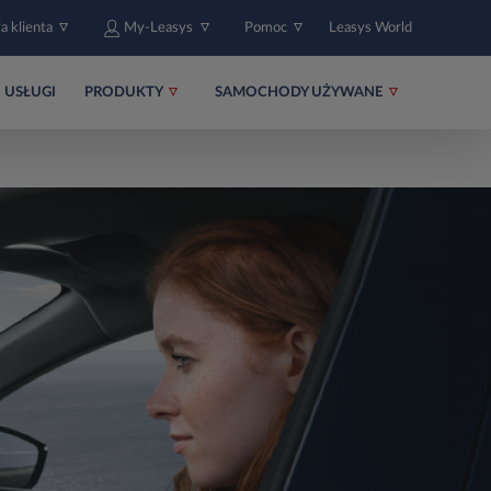
fa klienta
My-Leasys
Pomoc
Leasys World
USŁUGI
PRODUKTY
SAMOCHODY UŻYWANE