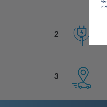
Aby 
pro
2
3