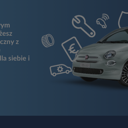
wym
żesz
czny z
ę
a siebie i