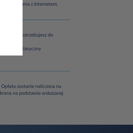
aga połączenia z Internetem.
ium, które potrzebujesz do
abel, jak klasyczny
 Opłata zostanie naliczona na
pobrana na podstawie wskazanej