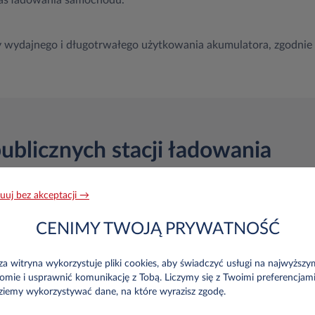
zas ładowania samochodu.
ady wydajnego i długotrwałego użytkowania akumulatora, zgodni
publicznych stacji ładowania
uuj bez akceptacji →
Za pomocą aplikacji lub karty RFID swojego operatora będzies
CENIMY TWOJĄ PRYWATNOŚĆ
samochód na wszystkich powiązanych ze sobą stacjach ładowan
bezpośrednio do Twojego operatora).
W przypadku użycia aplikacji, należy utworzyć profil i powiąza
a witryna wykorzystuje pliki cookies, aby świadczyć usługi na najwyższy
Wybierając to rozwiązanie do naładowania samochodu wymaga
omie i usprawnić komunikację z Tobą. Liczymy się z Twoimi preferencjami
ziemy wykorzystywać dane, na które wyrazisz zgodę.
Internetem (do wskazania ładowarki i rozpoczęcia ładowania).
wystarczy zbliżyć ją w odpowiednim miejscu na ładowarce po 