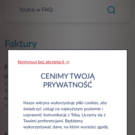
Faktury
Kontynuuj bez akceptacji →
Potrzebuję kopii faktury. Z kim
powinien się skontaktować?
CENIMY TWOJĄ
Skontaktuj się z Leasys telefonicznie pod numerem
00 800
PRYWATNOŚĆ
33 44 22 00
lub za pomocą adresu e-mail
obslugaklienta.pl@leasys.com
. Prześlemy Ci kopię faktury
Nasza witryna wykorzystuje pliki cookies, aby
na podany przez Ciebie adres e-mail.
świadczyć usługi na najwyższym poziomie i
usprawnić komunikację z Tobą. Liczymy się z
Twoimi preferencjami. Będziemy
wykorzystywać dane, na które wyrazisz zgodę.
Wszystkie tematy