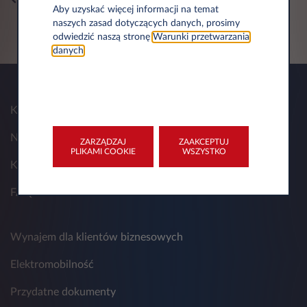
Aby uzyskać więcej informacji na temat
naszych zasad dotyczących danych, prosimy
odwiedzić naszą stronę
Warunki przetwarzania
danych
.
Kim Jesteśmy
Nasze rozwiązania
ZARZĄDZAJ
ZAAKCEPTUJ
PLIKAMI COOKIE
WSZYSTKO
Kontakt
FAQ
Wynajem dla klientów biznesowych
Elektromobilność
Przydatne dokumenty