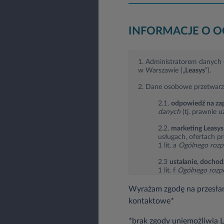
INFORMACJE O 
1. Administratorem danych o
w Warszawie („
Leasys
”).
2. Dane osobowe przetwarz
2.1.
odpowiedź na zap
danych
(tj. prawnie u
2.2.
marketing Leasys
usługach, ofertach p
1 lit. a
Ogólnego rozp
2.3
ustalanie, docho
1 lit. f
Ogólnego rozp
roszczeń lub obrona 
Wyrażam zgodę na przesłan
3. Dane osobowe mogą być 
kontaktowe*
3.1. instytucjom up
*brak zgody uniemożliwia 