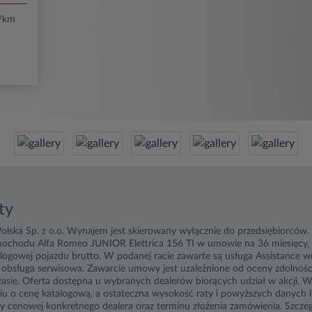
/km
ty
olska Sp. z o.o. Wynajem jest skierowany wyłącznie do przedsiębiorców
ochodu Alfa Romeo JUNIOR Elettrica 156 TI w umowie na 36 miesięcy, 
alogowej pojazdu brutto. W podanej racie zawarte są usługa Assistance
obsługa serwisowa. Zawarcie umowy jest uzależnione od oceny zdolności 
asie. Oferta dostępna u wybranych dealerów biorących udział w akcji. Wy
u o cenę katalogową, a ostateczna wysokość raty i powyższych danych 
rty cenowej konkretnego dealera oraz terminu złożenia zamówienia. Szczeg