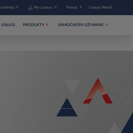
fa klienta
My-Leasys
Pomoc
Leasys World
USŁUGI
PRODUKTY
SAMOCHODY UŻYWANE