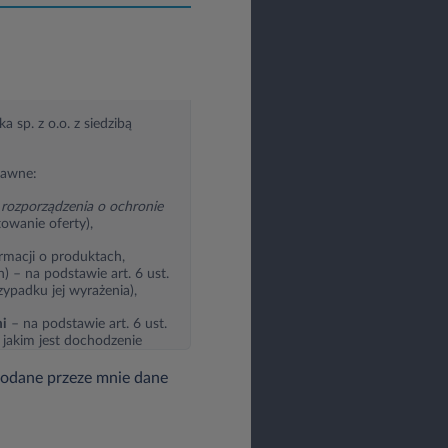
 sp. z o.o. z siedzibą
rawne:
rozporządzenia o ochronie
towanie oferty),
rmacji o produktach,
 – na podstawie art. 6 ust.
zypadku jej wyrażenia),
mi
– na podstawie art. 6 ust.
 jakim jest dochodzenie
podane przeze mnie dane