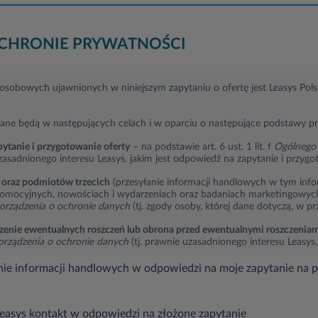
OCHRONIE PRYWATNOŚCI
sobowych ujawnionych w niniejszym zapytaniu o ofertę jest Leasys Polska
ane będą w następujących celach i w oparciu o następujące podstawy p
ytanie i przygotowanie oferty
– na podstawie art. 6 ust. 1 lit. f
Ogólnego 
zasadnionego interesu Leasys, jakim jest odpowiedź na zapytanie i przygo
 oraz podmiotów trzecich
(przesyłanie informacji handlowych w tym info
romocyjnych, nowościach i wydarzeniach oraz badaniach marketingowych)
orządzenia o ochronie danych
(tj. zgody osoby, której dane dotyczą, w pr
dzenie ewentualnych roszczeń lub obrona przed ewentualnymi roszczenia
orządzenia o ochronie danych
(tj. prawnie uzasadnionego interesu Leasys,
przed zgłaszanymi roszczeniami).
ie informacji handlowych w odpowiedzi na moje zapytanie na 
przekazywane przez Leasys:
rawnionym do otrzymania danych na podstawie przepisów prawa,
Leasys kontakt w odpowiedzi na złożone zapytanie