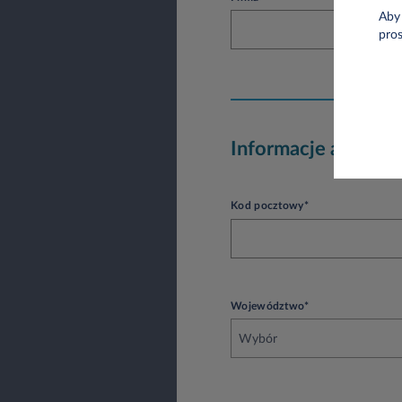
Aby 
pro
Informacje adreso
Kod pocztowy*
Województwo*
Wybór