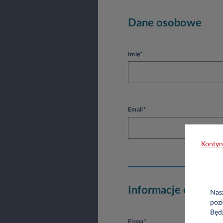
Dane osobowe
Imię*
Email*
Kontyn
Informacje o firmie
Nasz
pozi
Będ
Firma*