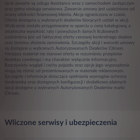
racie zawarte są usługa Assistance wraz z samochodem zastępczym
oraz pełna obsługa serwisowa. Zawarcie umowy jest uzależnione od
oceny zdolności finansowej klienta. Akcja ograniczona w czasie.
Oferta dostępna u wybranych dealerów biorących udział w akcji.
Wyliczenie zostało przygotowane w oparciu o cenę katalogową, a
ostateczna wysokość raty i powyższych danych liczbowych
uzależniona jest od faktycznej oferty cenowej konkretnego dealera
oraz terminu złożenia zamówienia. Szczegóły akcji i warunki umowy
są dostępne u wybranych Autoryzowanych Dealerów Citroen.
Niniejszy materiał nie stanowi oferty w rozumieniu przepisów
Kodeksu cywilnego i ma charakter wyłącznie informacyjny.
Rzeczywisty wygląd i cechy pojazdu oraz opcje jego wyposażenia
mogą się różnić od prezentowanych w materiale reklamowym.
Szczegóły i informacje dotyczące spełniania wymogów ochrony
środowiska oraz dostępnych konfiguracji i dodatkowo płatnych
opcji dostępne u wybranych Autoryzowanych Dealerów marki
Citroen.
Wliczone serwisy i ubezpieczenia