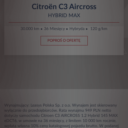
Citroën C3 Aircross
HYBRID MAX
30.000 km
36 Miesięcy
Hybryda
120 g/km
POPROŚ O OFERTĘ
Wynajmujący: Leasys Polska Sp. z o.o. Wynajem jest skierowany
wyłącznie do przedsiębiorców. Rata wynajmu 949 PLN netto
dotyczy samochodu Citroen C3 AIRCROSS 1.2 Hybrid 145 MAX
eDCT6, w umowie na 36 miesięcy, z limitem 10 000 km rocznie,
wpłata własna 10% ceny katalogowej pojazdu brutto. W podanej