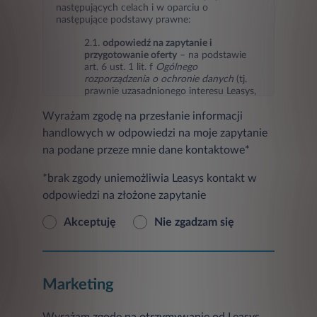
następujących celach i w oparciu o
następujące podstawy prawne:
2.1.
odpowiedź na zapytanie i
przygotowanie oferty
– na podstawie
art. 6 ust. 1 lit. f
Ogólnego
rozporządzenia o ochronie danych
(tj.
prawnie uzasadnionego interesu Leasys,
jakim jest odpowiedź na zapytanie i
Wyrażam zgodę na przesłanie informacji
przygotowanie oferty),
handlowych w odpowiedzi na moje zapytanie
2.2.
marketing Leasys oraz podmiotów
na podane przeze mnie dane kontaktowe*
trzecich
(przesyłanie informacji
handlowych w tym informacji o
produktach, usługach, ofertach
*brak zgody uniemożliwia Leasys kontakt w
promocyjnych, nowościach i
odpowiedzi na złożone zapytanie
wydarzeniach oraz badaniach
marketingowych) – na podstawie art. 6
Akceptuję
Nie zgadzam się
ust. 1 lit. a
Ogólnego rozporządzenia o
ochronie danych
(tj. zgody osoby, której
dane dotyczą, w przypadku jej
wyrażenia),
Marketing
2.3
ustalanie, dochodzenie
ewentualnych roszczeń lub obrona przed
ewentualnymi roszczeniami
– na