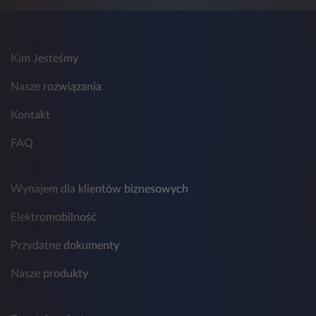
do usunięcia danych, prawo do
ograniczenia przetwarzania danych,
prawo do przenoszenia danych, prawo
do wniesienia sprzeciwu, prawo do
Kim Jesteśmy
cofnięcia zgody w dowolnym momencie
bez wpływu na zgodność z prawem
przetwarzania, którego dokonano na
Nasze rozwiązania
podstawie zgody przed jej cofnięciem,
Kontakt
6.2. prawo do wniesienia skargi do
organu nadzorczego (Prezesa Urzędu
FAQ
Ochrony Danych Osobowych lub
Garante per la protezione dei dati
personali).
Wynajem dla klientów biznesowych
7. Realizacja praw osób, których dane dotyczą
odbywa się w zakresie i na warunkach
przewidzianych w Rozdziale III
Ogólnego
Elektromobilność
rozporządzenia o ochronie danych
.
Przydatne dokumenty
8. Podanie danych osobowych wskazanych w
niniejszym zapytaniu jest niezbędne do
Nasze produkty
rozpoczęcia jego procedowania przez Leasys.
Konsekwencją niepodania danych jest brak
możliwości przesłania zapytania.