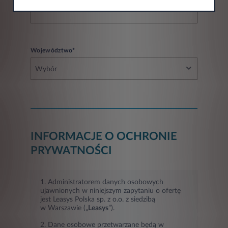
Województwo*
Wybór
INFORMACJE O OCHRONIE
PRYWATNOŚCI
1. Administratorem danych osobowych
ujawnionych w niniejszym zapytaniu o ofertę
jest Leasys Polska sp. z o.o. z siedzibą
w Warszawie („
Leasys
”).
2. Dane osobowe przetwarzane będą w