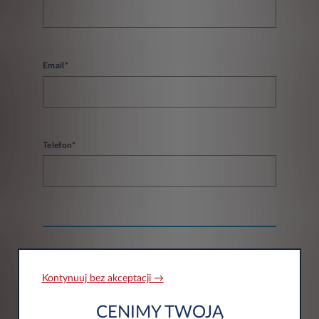
Email*
Telefon*
Informacje o firmie
Kontynuuj bez akceptacji →
Firma*
CENIMY TWOJĄ