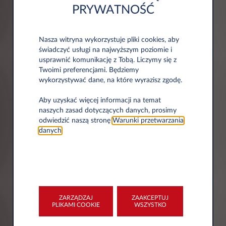
PRYWATNOŚĆ
Nasza witryna wykorzystuje pliki cookies, aby
NIP*
świadczyć usługi na najwyższym poziomie i
usprawnić komunikację z Tobą. Liczymy się z
Twoimi preferencjami. Będziemy
wykorzystywać dane, na które wyrazisz zgodę.
Aby uzyskać więcej informacji na temat
naszych zasad dotyczących danych, prosimy
odwiedzić naszą stronę
Warunki przetwarzania
Informacje adresowe
danych
.
Kod pocztowy*
ZARZĄDZAJ
ZAAKCEPTUJ
PLIKAMI COOKIE
WSZYSTKO
Miasto*