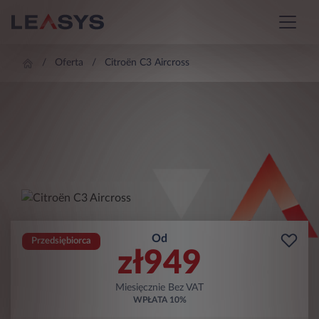
Oferta
Citroën C3 Aircross
Od
Przedsiębiorca
zł
949
Miesięcznie Bez VAT
WPŁATA
10%