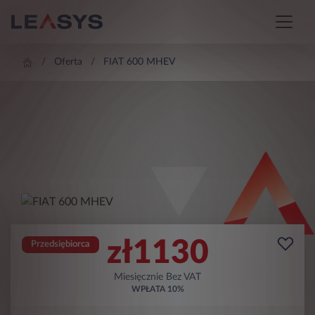
Oferta
FIAT 600 MHEV
zł
1130
Przedsiębiorca
Miesięcznie Bez VAT
WPŁATA
10%