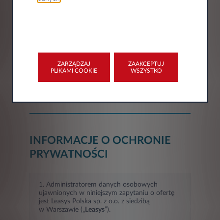
Miasto*
Województwo*
ZARZĄDZAJ
ZAAKCEPTUJ
PLIKAMI COOKIE
WSZYSTKO
Wybór
INFORMACJE O OCHRONIE
PRYWATNOŚCI
1. Administratorem danych osobowych
ujawnionych w niniejszym zapytaniu o ofertę
jest Leasys Polska sp. z o.o. z siedzibą
w Warszawie („
Leasys
”).