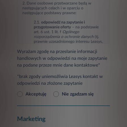
2. Dane osobowe przetwarzane będą w
następujących celach i w oparciu o
następujące podstawy prawne:
2.1.
odpowiedź na zapytanie i
przygotowanie oferty
– na podstawie
art. 6 ust. 1 lit. f
Ogólnego
rozporządzenia o ochronie danych
(tj.
prawnie uzasadnionego interesu Leasys,
jakim jest odpowiedź na zapytanie i
Wyrażam zgodę na przesłanie informacji
przygotowanie oferty),
handlowych w odpowiedzi na moje zapytanie
2.2.
marketing Leasys oraz podmiotów
na podane przeze mnie dane kontaktowe*
trzecich
(przesyłanie informacji
handlowych w tym informacji o
produktach, usługach, ofertach
*brak zgody uniemożliwia Leasys kontakt w
promocyjnych, nowościach i
odpowiedzi na złożone zapytanie
wydarzeniach oraz badaniach
marketingowych) – na podstawie art. 6
Akceptuję
Nie zgadzam się
ust. 1 lit. a
Ogólnego rozporządzenia o
ochronie danych
(tj. zgody osoby, której
dane dotyczą, w przypadku jej
wyrażenia),
Marketing
2.3
ustalanie, dochodzenie
ewentualnych roszczeń lub obrona przed