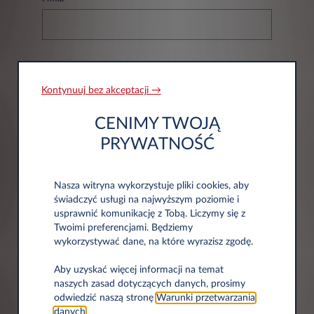
NIP*
Kontynuuj bez akceptacji →
CENIMY TWOJĄ
PRYWATNOŚĆ
Nasza witryna wykorzystuje pliki cookies, aby
Informacje adresowe
świadczyć usługi na najwyższym poziomie i
usprawnić komunikację z Tobą. Liczymy się z
Twoimi preferencjami. Będziemy
Kod pocztowy*
wykorzystywać dane, na które wyrazisz zgodę.
Aby uzyskać więcej informacji na temat
naszych zasad dotyczących danych, prosimy
odwiedzić naszą stronę
Warunki przetwarzania
danych
.