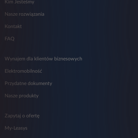
Kim Jesteśmy
9. Przestrzeganie zasad ochrony danych
osobowych w Leasys nadzoruje wyznaczony
Nasze rozwiązania
Inspektor Ochrony Danych, z którym można
skontaktować się poprzez adres
Kontakt
email:
daneosobowe.pl@leasys.com
.
FAQ
Wynajem dla klientów biznesowych
Elektromobilność
Przydatne dokumenty
Nasze produkty
Zapytaj o ofertę
My-Leasys