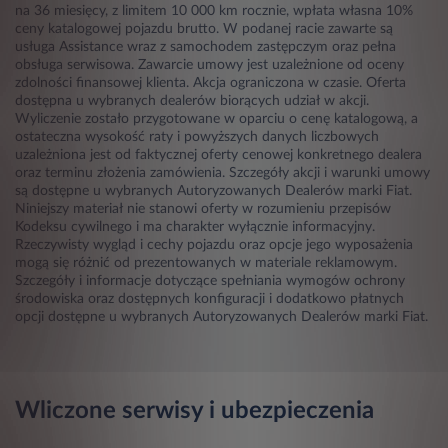
na 36 miesięcy, z limitem 10 000 km rocznie, wpłata własna 10%
ceny katalogowej pojazdu brutto. W podanej racie zawarte są
usługa Assistance wraz z samochodem zastępczym oraz pełna
obsługa serwisowa. Zawarcie umowy jest uzależnione od oceny
zdolności finansowej klienta. Akcja ograniczona w czasie. Oferta
dostępna u wybranych dealerów biorących udział w akcji.
Wyliczenie zostało przygotowane w oparciu o cenę katalogową, a
ostateczna wysokość raty i powyższych danych liczbowych
uzależniona jest od faktycznej oferty cenowej konkretnego dealera
oraz terminu złożenia zamówienia. Szczegóły akcji i warunki umowy
są dostępne u wybranych Autoryzowanych Dealerów marki Fiat.
Niniejszy materiał nie stanowi oferty w rozumieniu przepisów
Kodeksu cywilnego i ma charakter wyłącznie informacyjny.
Rzeczywisty wygląd i cechy pojazdu oraz opcje jego wyposażenia
mogą się różnić od prezentowanych w materiale reklamowym.
Szczegóły i informacje dotyczące spełniania wymogów ochrony
środowiska oraz dostępnych konfiguracji i dodatkowo płatnych
opcji dostępne u wybranych Autoryzowanych Dealerów marki Fiat.
Wliczone serwisy i ubezpieczenia