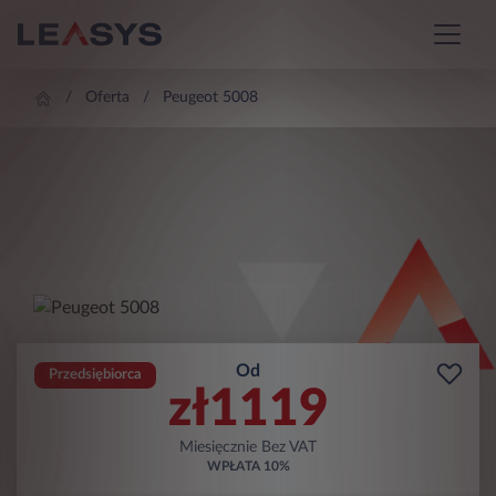
Oferta
Peugeot 5008
Od
Przedsiębiorca
zł
1119
Miesięcznie Bez VAT
WPŁATA
10%