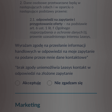
2. Dane osobowe przetwarzane będą w
następujących celach i w oparciu o
następujące podstawy prawne:
2.1.
odpowiedź na zapytanie i
przygotowanie oferty
– na podstawie
art. 6 ust. 1 lit. f
Ogólnego
rozporządzenia o ochronie danych
(tj.
prawnie uzasadnionego interesu Leasys,
jakim jest odpowiedź na zapytanie i
Wyrażam zgodę na przesłanie informacji
przygotowanie oferty),
handlowych w odpowiedzi na moje zapytanie
2.2.
marketing Leasys oraz podmiotów
na podane przeze mnie dane kontaktowe*
trzecich
(przesyłanie informacji
handlowych w tym informacji o
produktach, usługach, ofertach
*brak zgody uniemożliwia Leasys kontakt w
promocyjnych, nowościach i
odpowiedzi na złożone zapytanie
wydarzeniach oraz badaniach
marketingowych) – na podstawie art. 6
Akceptuję
Nie zgadzam się
ust. 1 lit. a
Ogólnego rozporządzenia o
ochronie danych
(tj. zgody osoby, której
dane dotyczą, w przypadku jej
wyrażenia),
Marketing
2.3
ustalanie, dochodzenie
ewentualnych roszczeń lub obrona przed