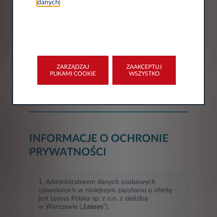
danych
.
Miasto*
Województwo*
ZARZĄDZAJ
ZAAKCEPTUJ
PLIKAMI COOKIE
WSZYSTKO
Wybór
INFORMACJE O OCHRONIE
PRYWATNOŚCI
1. Administratorem danych osobowych
ujawnionych w niniejszym zapytaniu o ofertę
jest Leasys Polska sp. z o.o. z siedzibą
w Warszawie („
Leasys
”).