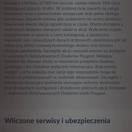
miesięcy, z limitem 10 000 km rocznie, wpłata własna 10% ceny
katalogowej pojazdu brutto. W podanej racie zawarte są usługa
Assistance wraz z samochodem zastępczym oraz pełna obsługa
serwisowa. Zawarcie umowy jest uzależnione od oceny zdolności
finansowej klienta. Akcja ograniczona w czasie. Oferta dostępna u
wybranych dealerów biorących udział w akcji. Wyliczenie zostało
przygotowane w oparciu o cenę katalogową, a ostateczna
wysokość raty i powyższych danych liczbowych uzależniona jest od
faktycznej oferty cenowej konkretnego dealera oraz terminu
złożenia zamówienia. Szczegóły akcji i warunki umowy są dostępne
u wybranych Autoryzowanych Dealerów Peugeot. Niniejszy
materiał nie stanowi oferty w rozumieniu przepisów Kodeksu
cywilnego i ma charakter wyłącznie informacyjny. Rzeczywisty
wygląd i cechy pojazdu oraz opcje jego wyposażenia mogą się
różnić od prezentowanych w materiale reklamowym. Szczegóły i
informacje dotyczące spełniania wymogów ochrony środowiska
oraz dostępnych konfiguracji i dodatkowo płatnych opcji dostępne
u wybranych Autoryzowanych Dealerów marki Peugeot.
Wliczone serwisy i ubezpieczenia