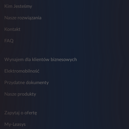
Kim Jesteśmy
9. Przestrzeganie zasad ochrony danych
osobowych w Leasys nadzoruje wyznaczony
Inspektor Ochrony Danych, z którym można
Nasze rozwiązania
skontaktować się poprzez adres
email:
daneosobowe.pl@leasys.com
.
Kontakt
FAQ
Wynajem dla klientów biznesowych
Elektromobilność
Przydatne dokumenty
Nasze produkty
Zapytaj o ofertę
My-Leasys