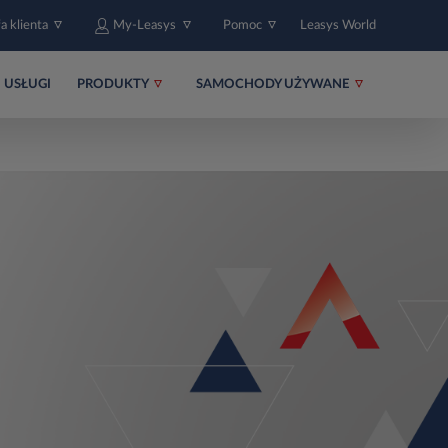
fa klienta
My-Leasys
Pomoc
Leasys World
USŁUGI
PRODUKTY
SAMOCHODY UŻYWANE