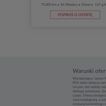
75.000 km
36 Miesięcy
Diesel
127 g/
POPROŚ O OFERTĘ
Warunki ofer
Wynajmujący: Leasys P
PLN netto dotyczy sa
rocznie, bez wpłaty w
obsługa serwisowa. Zaw
czasie. Oferta dostępn
cenę katalogową, a ost
cenowej konkretnego d