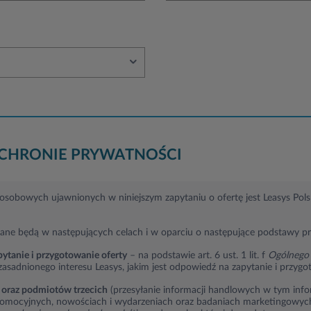
OCHRONIE PRYWATNOŚCI
sobowych ujawnionych w niniejszym zapytaniu o ofertę jest Leasys Polska
ane będą w następujących celach i w oparciu o następujące podstawy p
ytanie i przygotowanie oferty
– na podstawie art. 6 ust. 1 lit. f
Ogólnego 
zasadnionego interesu Leasys, jakim jest odpowiedź na zapytanie i przygo
 oraz podmiotów trzecich
(przesyłanie informacji handlowych w tym info
romocyjnych, nowościach i wydarzeniach oraz badaniach marketingowych)