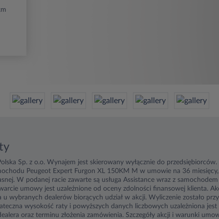
km
ty
olska Sp. z o.o. Wynajem jest skierowany wyłącznie do przedsiębiorców
mochodu Peugeot Expert Furgon XL 150KM M w umowie na 36 miesięcy, 
łasnej. W podanej racie zawarte są usługa Assistance wraz z samochodem
arcie umowy jest uzależnione od oceny zdolności finansowej klienta. Ak
a u wybranych dealerów biorących udział w akcji. Wyliczenie zostało pr
ateczna wysokość raty i powyższych danych liczbowych uzależniona jest 
ealera oraz terminu złożenia zamówienia. Szczegóły akcji i warunki umo