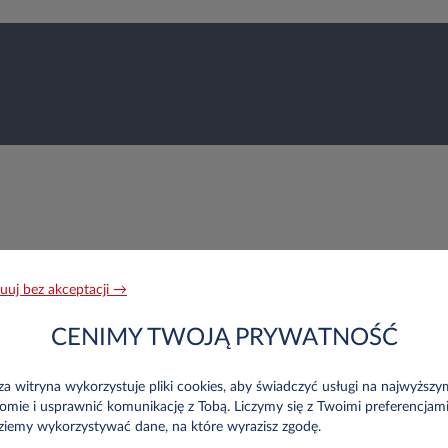
Nazwisko*
uuj bez akceptacji →
CENIMY TWOJĄ PRYWATNOŚĆ
Telefon*
a witryna wykorzystuje pliki cookies, aby świadczyć usługi na najwyższy
omie i usprawnić komunikację z Tobą. Liczymy się z Twoimi preferencjami
ziemy wykorzystywać dane, na które wyrazisz zgodę.