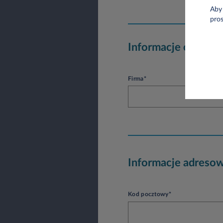
Aby 
pro
Informacje o firmie
Firma*
Informacje adreso
Kod pocztowy*