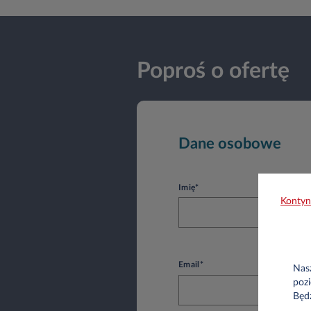
Poproś o ofertę
Dane osobowe
Imię*
Kontyn
Email*
Nasz
pozi
Będ