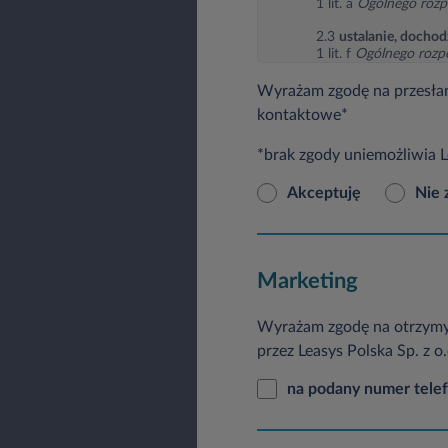
1 lit. a
Ogólnego rozp
2.3
ustalanie, docho
1 lit. f
Ogólnego rozp
roszczeń lub obrona 
Wyrażam zgodę na przesłan
3. Dane osobowe mogą być 
kontaktowe*
3.1. instytucjom up
*brak zgody uniemożliwia 
3.2. podmiotom, któr
Akceptuję
Nie 
3.3. podmiotom Stell
4. Dane osobowe mogą być p
Gospodarczego) w związku ze
chmurowe. Przekazywanie d
Marketing
obowiązywania egzekwowaln
szczególności, dane osobowe
standardowych klauzul ochr
Wyrażam zgodę na otrzymy
przez Leasys Polska Sp. z o.
5. Dane osobowe przechowyw
udzielenia zgody na otrzym
dane osobowe mogą być prz
na podany numer tele
przedawnienia ewentualnych
6. W związku z przetwarza