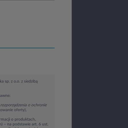
 sp. z o.o. z siedzibą
rawne:
rozporządzenia o ochronie
towanie oferty),
rmacji o produktach,
 – na podstawie art. 6 ust.