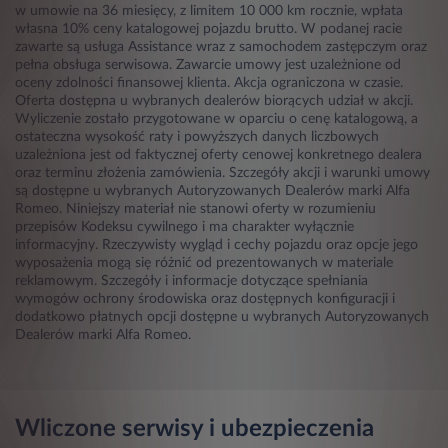
w umowie na 36 miesięcy, z limitem 10 000 km rocznie, wpłata
własna 10% ceny katalogowej pojazdu brutto. W podanej racie
zawarte są usługa Assistance wraz z samochodem zastępczym oraz
pełna obsługa serwisowa. Zawarcie umowy jest uzależnione od
oceny zdolności finansowej klienta. Akcja ograniczona w czasie.
Oferta dostępna u wybranych dealerów biorących udział w akcji.
Wyliczenie zostało przygotowane w oparciu o cenę katalogową, a
ostateczna wysokość raty i powyższych danych liczbowych
uzależniona jest od faktycznej oferty cenowej konkretnego dealera
oraz terminu złożenia zamówienia. Szczegóły akcji i warunki umowy
są dostępne u wybranych Autoryzowanych Dealerów marki Alfa
Romeo. Niniejszy materiał nie stanowi oferty w rozumieniu
przepisów Kodeksu cywilnego i ma charakter wyłącznie
informacyjny. Rzeczywisty wygląd i cechy pojazdu oraz opcje jego
wyposażenia mogą się różnić od prezentowanych w materiale
reklamowym. Szczegóły i informacje dotyczące spełniania
wymogów ochrony środowiska oraz dostępnych konfiguracji i
dodatkowo płatnych opcji dostępne u wybranych Autoryzowanych
Dealerów marki Alfa Romeo.
Wliczone serwisy i ubezpieczenia