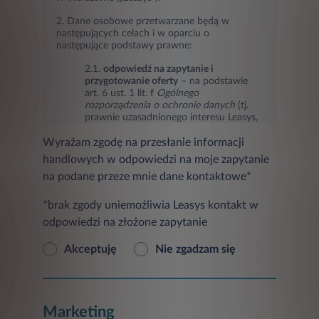
2. Dane osobowe przetwarzane będą w
następujących celach i w oparciu o
następujące podstawy prawne:
2.1.
odpowiedź na zapytanie i
przygotowanie oferty
– na podstawie
art. 6 ust. 1 lit. f
Ogólnego
rozporządzenia o ochronie danych
(tj.
prawnie uzasadnionego interesu Leasys,
jakim jest odpowiedź na zapytanie i
Wyrażam zgodę na przesłanie informacji
przygotowanie oferty),
handlowych w odpowiedzi na moje zapytanie
2.2.
marketing Leasys oraz podmiotów
na podane przeze mnie dane kontaktowe*
trzecich
(przesyłanie informacji
handlowych w tym informacji o
produktach, usługach, ofertach
*brak zgody uniemożliwia Leasys kontakt w
promocyjnych, nowościach i
odpowiedzi na złożone zapytanie
wydarzeniach oraz badaniach
marketingowych) – na podstawie art. 6
Akceptuję
Nie zgadzam się
ust. 1 lit. a
Ogólnego rozporządzenia o
ochronie danych
(tj. zgody osoby, której
dane dotyczą, w przypadku jej
wyrażenia),
Marketing
2.3
ustalanie, dochodzenie