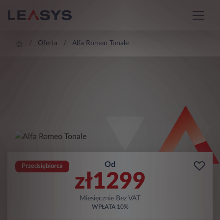
Oferta
Alfa Romeo Tonale
Od
Przedsiębiorca
zł
1299
Miesięcznie Bez VAT
WPŁATA
10%