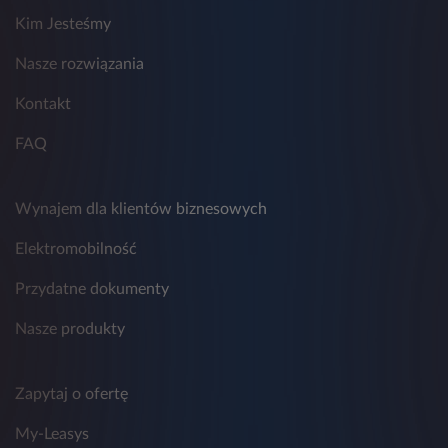
możliwości przesłania zapytania.
Kim Jesteśmy
9. Przestrzeganie zasad ochrony danych
osobowych w Leasys nadzoruje wyznaczony
Nasze rozwiązania
Inspektor Ochrony Danych, z którym można
skontaktować się poprzez adres
Kontakt
email:
daneosobowe.pl@leasys.com
.
FAQ
Wynajem dla klientów biznesowych
Elektromobilność
Przydatne dokumenty
Nasze produkty
Zapytaj o ofertę
My-Leasys