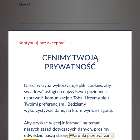
Firma*
NIP*
Kontynuuj bez akceptacji →
CENIMY TWOJĄ
PRYWATNOŚĆ
Nasza witryna wykorzystuje pliki cookies, aby
Informacje adresowe
świadczyć usługi na najwyższym poziomie i
usprawnić komunikację z Tobą. Liczymy się z
Twoimi preferencjami. Będziemy
wykorzystywać dane, na które wyrazisz zgodę.
Kod pocztowy*
Aby uzyskać więcej informacji na temat
naszych zasad dotyczących danych, prosimy
odwiedzić naszą stronę
Warunki przetwarzania