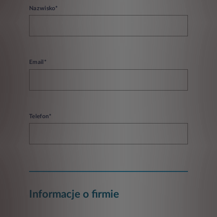
Nazwisko*
Email*
Telefon*
Informacje o firmie