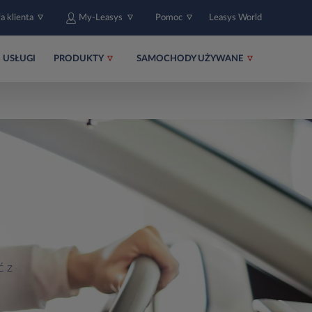
fa klienta
My-Leasys
Pomoc
Leasys World
USŁUGI
PRODUKTY
SAMOCHODY UŻYWANE
ć z