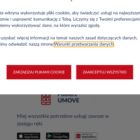
a witryna wykorzystuje pliki cookies, aby świadczyć usługi na najwyższy
omie i usprawnić komunikację z Tobą. Liczymy się z Twoimi preferencjami
ziemy wykorzystywać dane, na które wyrazisz zgodę.
uzyskać więcej informacji na temat naszych zasad dotyczących danych,
simy odwiedzić naszą stronę
Warunki przetwarzania danych
.
ZARZĄDZAJ PLIKAMI COOKIE
ZAAKCEPTUJ WSZYSTKO
pisz Protokół Przekazania, aby sformalizować dostawę samoch
Miej wszystkie potrzebne usługi zawsze w
zasięgu ręki.