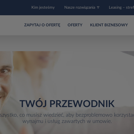
Kim jesteśmy
Nasze rozwiązania
Leasing – stre
ZAPYTAJ O OFERTĘ
OFERTY
KLIENT BIZNESOWY
TWÓJ PRZEWODNIK
zystko, co musisz wiedzieć, aby bezproblemowo korzysta
wynajmu i usług zawartych w umowie.