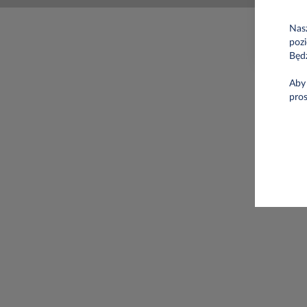
Nasz
pozi
Będ
Aby 
pro
Pod