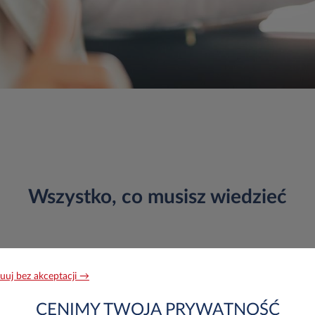
Wszystko, co musisz wiedzieć
uuj bez akceptacji →
CENIMY TWOJĄ PRYWATNOŚĆ