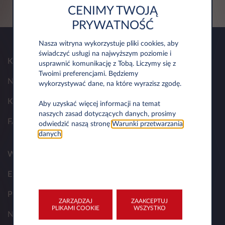
WRÓĆ DO OFERTY
CENIMY TWOJĄ
PRYWATNOŚĆ
Nasza witryna wykorzystuje pliki cookies, aby
świadczyć usługi na najwyższym poziomie i
Kim Jesteśmy
usprawnić komunikację z Tobą. Liczymy się z
Twoimi preferencjami. Będziemy
Nasze rozwiązania
wykorzystywać dane, na które wyrazisz zgodę.
Kontakt
Aby uzyskać więcej informacji na temat
naszych zasad dotyczących danych, prosimy
FAQ
odwiedzić naszą stronę
Warunki przetwarzania
danych
.
Wynajem dla klientów biznesowych
Elektromobilność
Przydatne dokumenty
ZARZĄDZAJ
ZAAKCEPTUJ
PLIKAMI COOKIE
WSZYSTKO
Nasze produkty