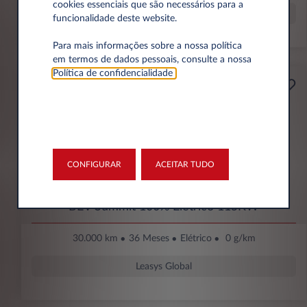
cookies essenciais que são necessários para a
Leasys Global
funcionalidade deste website.
Para mais informações sobre a nossa política
em termos de dados pessoais, consulte a nossa
Política de confidencialidade
.
199€
Empresa
Por mês Sem IVA
ENTRADA INICIAL
4.615 € Sem IVA
CONFIGURAR
ACEITAR TUDO
Jeep Avenger
BEV Summit 100% Elétrico 115KW
30.000 km
36 Meses
Elétrico
0 g/km
Leasys Global