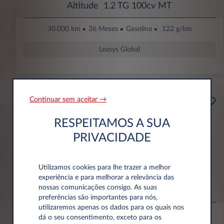
Altitude 1.2 TG 100cv MT
30.000 km
36 Meses
Gasolina
122 g/km
Leasys Global
Continuar sem aceitar →
199€
Empresa
RESPEITAMOS A SUA
Por mês Com IVA
ENTRADA INICIAL
PRIVACIDADE
2.748 € Sem IVA
Utilizamos cookies para lhe trazer a melhor
Jeep Avenger
experiência e para melhorar a relevância das
nossas comunicações consigo. As suas
Altitude 1.2 e-Hybrid 110cv 48V 4X2 DCT
preferências são importantes para nós,
utilizaremos apenas os dados para os quais nos
30.000 km
36 Meses
Híbrido
111 g/km
dá o seu consentimento, exceto para os