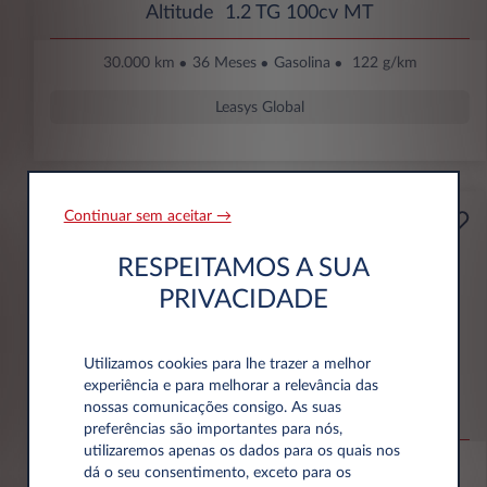
Altitude 1.2 TG 100cv MT
30.000 km
36 Meses
Gasolina
122 g/km
Leasys Global
Continuar sem aceitar →
199€
Empresa
RESPEITAMOS A SUA
Por mês Com IVA
ENTRADA INICIAL
PRIVACIDADE
2.748 € Sem IVA
Utilizamos cookies para lhe trazer a melhor
Jeep Avenger
experiência e para melhorar a relevância das
nossas comunicações consigo. As suas
Altitude 1.2 e-Hybrid 110cv 48V 4X2 DCT
preferências são importantes para nós,
utilizaremos apenas os dados para os quais nos
30.000 km
36 Meses
Híbrido
111 g/km
dá o seu consentimento, exceto para os