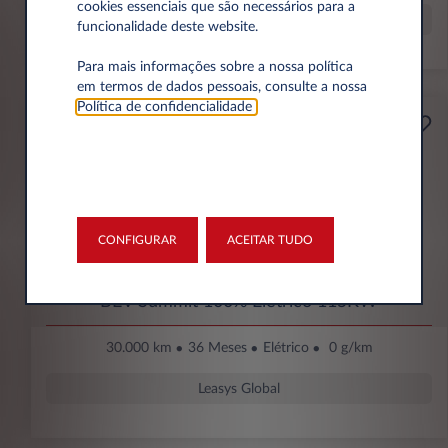
cookies essenciais que são necessários para a
Leasys Global
funcionalidade deste website.
Para mais informações sobre a nossa política
em termos de dados pessoais, consulte a nossa
Política de confidencialidade
.
199€
Empresa
Por mês Sem IVA
ENTRADA INICIAL
4.615 € Sem IVA
CONFIGURAR
ACEITAR TUDO
Jeep Avenger
BEV Summit 100% Elétrico 115KW
30.000 km
36 Meses
Elétrico
0 g/km
Leasys Global