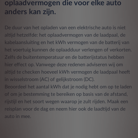
oplaadvermogen die voor elke auto
anders kan zijn.
De duur van het opladen van een elektrische auto is niet
altijd hetzelfde: het oplaadvermogen van de laadpaal, de
kabelaansluiting en het kWh vermogen van de batterij van
het voertuig kunnen de oplaadduur verlengen of verkorten.
Zelfs de buitentemperatuur en de batterijstatus hebben
hier effect op. Vanwege deze redenen adviseren wij om
altijd te checken hoeveel kWh vermogen de laadpaal heeft
in wisselstroom (AC) of gelijkstroom (DC).
Beoordeel het aantal kWh dat je nodig hebt om op te laden
of om je bestemming te bereiken op basis van de afstand,
rijstijl en het soort wegen waarop je zult rijden. Maak een
reisplan voor de dag en neem hier ook de laadtijd van de
auto in mee.