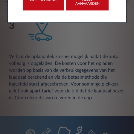
AANVAARDEN
3
Verlaat de oplaadplek zo snel mogelijk nadat de auto
volledig is opgeladen. De kosten voor het opladen
worden op basis van de verbruiksgegevens van het
laadpaal berekend en via de betaalmethode die
ingesteld staat afgeschreven. Voor sommige plekken
geldt ook apart tarief voor de tijd dat de laadpaal bezet
is. Controleer dit van te voren in de app.