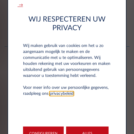
een profiel aanmaken en een betaalmethode koppelen.
→
Een internetverbinding is nodig om te communiceren
met de laadpaal. Als je de kaart gebruikt, is het profiel
WIJ RESPECTEREN UW
al automatisch ingesteld en is er geen
PRIVACY
internetverbinding nodig om op te laden.
Wij maken gebruik van cookies om het u zo
aangenaam mogelijk te maken en de
communicatie met u te optimaliseren. Wij
houden rekening met uw voorkeuren en maken
2
uitsluitend gebruik van persoonsgegevens
waarvoor u toestemming hebt verleend.
Voor meer info over uw persoonlijke gegevens,
raadpleeg ons
privacybeleid
.
Plug de stekker in en start met laden. In de meeste
gevallen zul je de kabel van de auto moeten gebruiken,
in sommige gevallen heeft de laadpaal 1 of meer kabels
die je kunt gebruiken.
CONFIGUREREN
ALLES