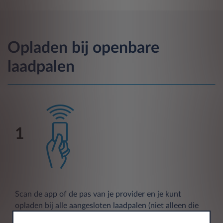
Opladen bij openbare
laadpalen
1
Scan de app of de pas van je provider en je kunt
opladen bij alle aangesloten laadpalen (niet alleen die
van je eigen provider). Als je de app gebruikt, moet je