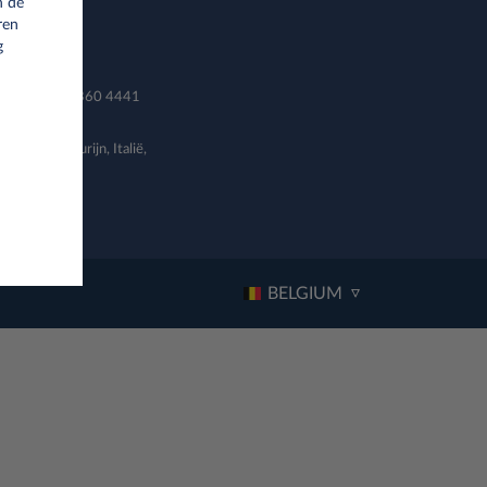
n de
ren
g
mmer: BE72 7360 4441
67, 10137 Turijn, Italië,
20019.
BELGIUM