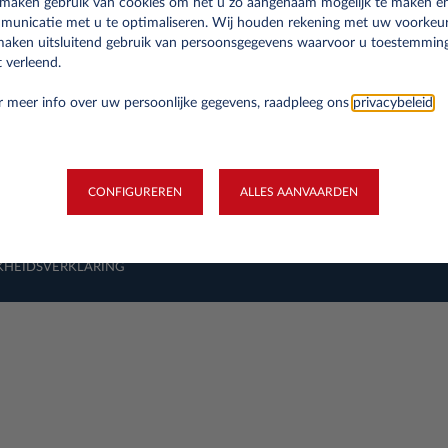
 maken gebruik van cookies om het u zo aangenaam mogelijk te maken e
municatie met u te optimaliseren. Wij houden rekening met uw voorkeu
maken uitsluitend gebruik van persoonsgegevens waarvoor u toestemmin
 verleend.
rgetlaan 20, B-1130 Brussel BTW nummer: BE0678.856.478 Bankrekeningnu
 meer info over uw persoonlijke gegevens, raadpleeg ons
privacybeleid
.
1516
lgische filiaal van Leasys S.p.A., met maatschappelijke zetel: Corso Orbassano 3
chappelijk kapitaal 77.979.400 Euro Fiscale code en HR van Turijn nr. 080830
CONFIGUREREN
ALLES AANVAARDEN
KHEIDSVERKLARING