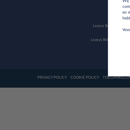
Wij
com
en 
hebt
Leasys Belgium, Bou
Voor
Leasys Belgium is het Be
maats
PRIVACY POLICY
COOKIE POLICY
TOEGANKELIJ