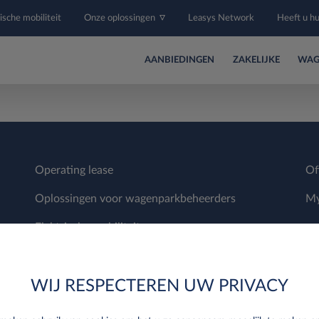
ische mobiliteit
Onze oplossingen
Leasys Network
Heeft u h
AANBIEDINGEN
ZAKELIJKE
WAG
Operating lease
Of
Oplossingen voor wagenparkbeheerders
My
Elektrische mobiliteit
Onze producten
WIJ RESPECTEREN UW PRIVACY