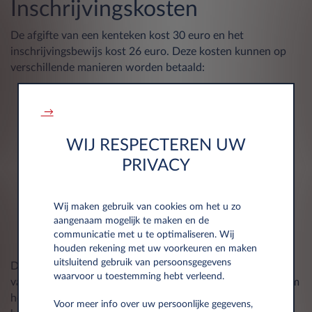
Inschrijvingskosten
De afgifte van een kenteken kost 30 euro en het
inschrijvingsbewijs kost 26 euro. Deze kosten kunnen op
verschillende manieren worden betaald:
Online
: Online betaling kan worden gedaan bij het
indienen van de registratieaanvraag op de DIV-
→
website.
WIJ RESPECTEREN UW
Via bankoverschrijving
: Het is soms mogelijk om de
kosten per bankoverschrijving te betalen door de
PRIVACY
instructies te volgen die tijdens de aanvraag zijn
gegeven.
Persoonlijk
: Je kunt een DIV-kantoor of een erkende
Wij maken gebruik van cookies om het u zo
aangenaam mogelijk te maken en de
agent bezoeken om ter plaatse te betalen, met
communicatie met u te optimaliseren. Wij
creditcard of contant.
houden rekening met uw voorkeuren en maken
uitsluitend gebruik van persoonsgegevens
Daarnaast moet je ook de registratiebelasting betalen, die
waarvoor u toestemming hebt verleend.
varieert afhankelijk van het vermogen van het voertuig. Om
het te betalen, moet je wachten tot je de uitnodiging tot
Voor meer info over uw persoonlijke gegevens,