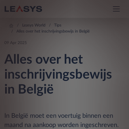
Leasys World
Tips
Alles over het inschrijvingsbewijs in België
09 Apr 2025
Alles over het
inschrijvingsbewijs
in België
In België moet een voertuig binnen een
maand na aankoop worden ingeschreven.