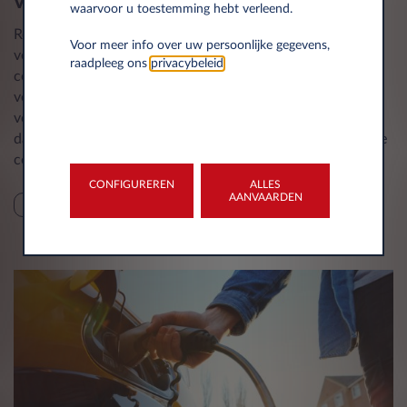
van je auto
waarvoor u toestemming hebt verleend.
Regelmatig onderhoud van je auto is cruciaal voor
Voor meer info over uw persoonlijke gegevens,
veiligheid, prestaties en levensduur. Het plannen van
raadpleeg ons
privacybeleid
.
controles, invullen van het onderhoudsboekje en het tijdig
vervangen van onderdelen kunnen dure reparaties
voorkomen. Elektrische auto’s vereisen minder onderhoud
dan voertuigen met verbrandingsmotoren, maar periodieke
controles blijven noodzakelijk.
CONFIGUREREN
ALLES
AANVAARDEN
TIPS